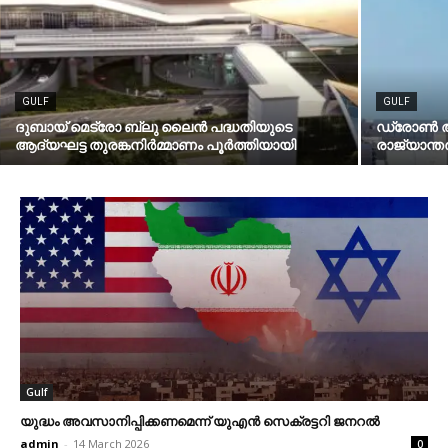
GULF
GULF
ദുബായ് മെട്രോ ബ്ലു ലൈന്‍ പദ്ധതിയുടെ
ഡ്രോണ്‍
ആദ്യഘട്ട തുരങ്കനിര്‍മ്മാണം പൂര്‍ത്തിയായി
രാജ്യാന്
Gulf
യുദ്ധം അവസാനിപ്പിക്കണമെന്ന് യുഎന്‍ സെക്രട്ടറി ജനറല്‍
admin
-
14 March 2026
0