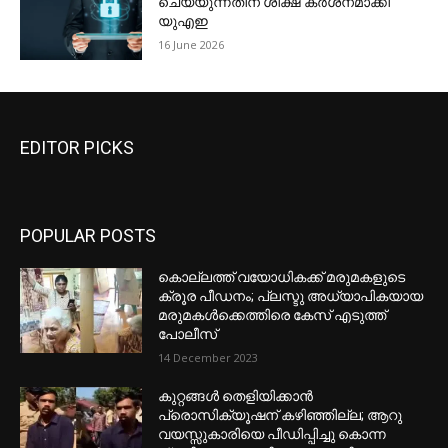
ചെയ്യുന്നതിന് ശിക്ഷ കര്‍ശനമാക്കി
യുഎഇ
16 June 2026
EDITOR PICKS
POPULAR POSTS
കൊല്ലത്ത് വയോധികക്ക് മരുമകളുടെ
ക്രൂര പീഡനം; പ്ലസ്ടു അധ്യാപികയായ
മരുമകൾക്കെത്തിരെ കേസ് എടുത്ത്
പോലീസ്
14 December 2023
കുറ്റങ്ങൾ തെളിയിക്കാൻ
പ്രൊസിക്യൂഷന് കഴിഞ്ഞില്ല; ആറു
വയസ്സുകാരിയെ പീഡിപ്പിച്ചു കൊന്ന