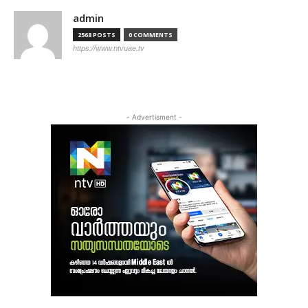
admin
2568 POSTS
0 COMMENTS
https://www.ntvuae.tv
- Advertisment -