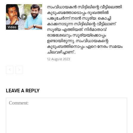
സംവിധായകന്‍ സിദ്ദിഖിന്റെ വീട്ടിലെത്തി
കുടുംബത്തോടൊപ്പം ദുഃഖത്തില്‍
പങ്കുചേര്‍ന്ന് നടൻ സൂര്യ. കൊച്ചി
കാക്കനാടുന്ന സിദ്ദിഖിന്റെ വീട്ടിലാണ്
Video
സൂര്യ എത്തിയത്. നിര്‍മാതാവ്
രാജശേഖറും സൂര്യയ്‌ക്കൊപ്പം
ഉണ്ടായിരുന്നു. സംവിധായകന്റെ
കുടുംബത്തിനൊപ്പം ഏറെ നേരം സമയം
ചിലവഴിച്ചാണ്...
12 August 2023
LEAVE A REPLY