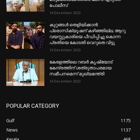
പോലീസ്
14 December 2023
കുറ്റങ്ങൾ തെളിയിക്കാൻ
പ്രൊസിക്യൂഷന് കഴിഞ്ഞില്ല; ആറു
വയസ്സുകാരിയെ പീഡിപ്പിച്ചു കൊന്ന
പ്രതിയെ കോടതി വെറുതെ വിട്ടു
14 December 2023
കേരളത്തിലെ റബർ കൃഷിയോട്
കേന്ദ്രത്തിന് ശത്രുതാപരമായ
സമീപനമെന്ന് മുഖ്യമന്ത്രി
14 December 2023
POPULAR CATEGORY
Gulf
1175
News
1137
Kerala
468