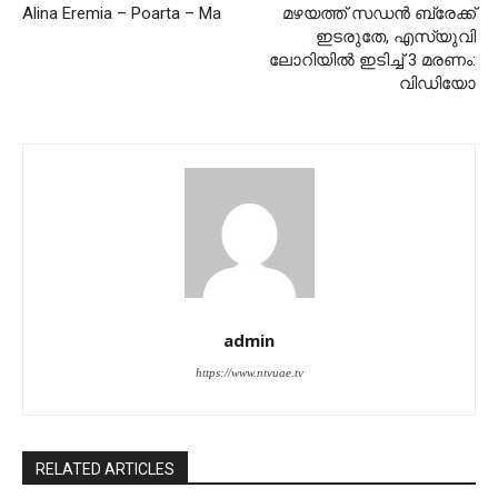
Alina Eremia – Poarta – Ma
മഴയത്ത് സ‍ഡൻ ബ്രേക്ക്
ഇടരുതേ, എസ്‍യുവി
ലോറിയിൽ ഇടിച്ച് 3 മരണം:
വിഡിയോ
admin
https://www.ntvuae.tv
RELATED ARTICLES