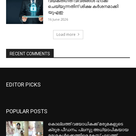
EDITOR PICKS
POPULAR POSTS
കൊല്ലത്ത് വയോധികക്ക് മരുമകളുടെ
ക്രൂര പീഡനം; പ്ലസ്ടു അധ്യാപികയായ
മരുമകൾക്കെത്തിരെ കേസ് എടുത്ത്