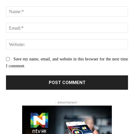
Comment:
Na
Ema
Web
Save my name, email, and website in this browser for the next time
I comment.
- Advertisment -