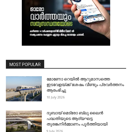
MOST POPULAR
മോണോ റെയില്‍ ആറുമാസത്തെ
ഇടവേളയ്ക്ക് ശേഷം വീണ്ടും പ്രവര്‍ത്തനം
ആരംഭിച്ചു
10 July 2026
ദുബായ് മെട്രോ ബ്ലു ലൈന്‍
പദ്ധതിയുടെ ആദ്യഘട്ട
തുരങ്കനിര്‍മ്മാണം പൂര്‍ത്തിയായി
9 July 2026