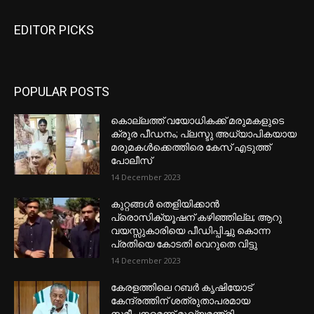
EDITOR PICKS
POPULAR POSTS
കൊല്ലത്ത് വയോധികക്ക് മരുമകളുടെ
ക്രൂര പീഡനം; പ്ലസ്ടു അധ്യാപികയായ
മരുമകൾക്കെത്തിരെ കേസ് എടുത്ത്
പോലീസ്
14 December 2023
കുറ്റങ്ങൾ തെളിയിക്കാൻ
പ്രൊസിക്യൂഷന് കഴിഞ്ഞില്ല; ആറു
വയസ്സുകാരിയെ പീഡിപ്പിച്ചു കൊന്ന
പ്രതിയെ കോടതി വെറുതെ വിട്ടു
14 December 2023
കേരളത്തിലെ റബർ കൃഷിയോട്
കേന്ദ്രത്തിന് ശത്രുതാപരമായ