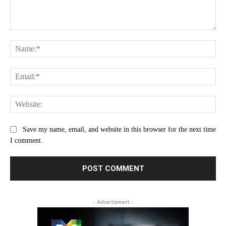
Comment:
Na
Ema
Web
Save my name, email, and website in this browser for the next time
I comment.
- Advertisment -