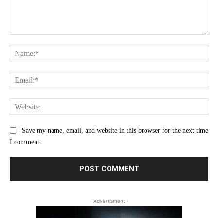
Comment:
Na
Ema
Web
Save my name, email, and website in this browser for the next time
I comment.
- Advertisment -