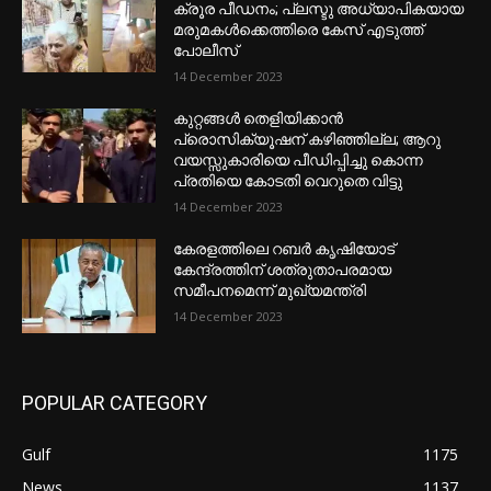
ക്രൂര പീഡനം; പ്ലസ്ടു അധ്യാപികയായ
മരുമകൾക്കെത്തിരെ കേസ് എടുത്ത്
പോലീസ്
14 December 2023
കുറ്റങ്ങൾ തെളിയിക്കാൻ
പ്രൊസിക്യൂഷന് കഴിഞ്ഞില്ല; ആറു
വയസ്സുകാരിയെ പീഡിപ്പിച്ചു കൊന്ന
പ്രതിയെ കോടതി വെറുതെ വിട്ടു
14 December 2023
കേരളത്തിലെ റബർ കൃഷിയോട്
കേന്ദ്രത്തിന് ശത്രുതാപരമായ
സമീപനമെന്ന് മുഖ്യമന്ത്രി
14 December 2023
POPULAR CATEGORY
Gulf
1175
News
1137