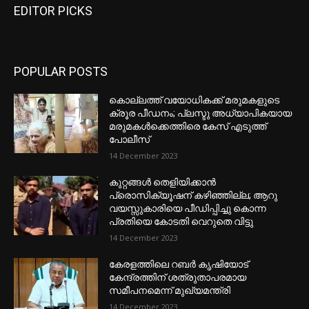
EDITOR PICKS
POPULAR POSTS
കൊല്ലത്ത് വയോധികക്ക് മരുമകളുടെ
ക്രൂര പീഡനം; പ്ലസ്ടു അധ്യാപികയായ
മരുമകൾക്കെത്തിരെ കേസ് എടുത്ത്
പോലീസ്
14 December 2023
കുറ്റങ്ങൾ തെളിയിക്കാൻ
പ്രൊസിക്യൂഷന് കഴിഞ്ഞില്ല; ആറു
വയസ്സുകാരിയെ പീഡിപ്പിച്ചു കൊന്ന
പ്രതിയെ കോടതി വെറുതെ വിട്ടു
14 December 2023
കേരളത്തിലെ റബർ കൃഷിയോട്
കേന്ദ്രത്തിന് ശത്രുതാപരമായ
സമീപനമെന്ന് മുഖ്യമന്ത്രി
14 December 2023