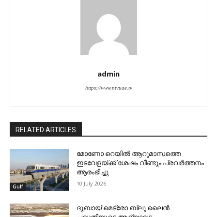
admin
https://www.ntvuae.tv
RELATED ARTICLES
മോണോ റെയില്‍ ആറുമാസത്തെ
ഇടവേളയ്ക്ക് ശേഷം വീണ്ടും പ്രവര്‍ത്തനം
ആരംഭിച്ചു
10 July 2026
Gulf
ദുബായ് മെട്രോ ബ്ലു ലൈന്‍
പദ്ധതിയുടെ ആദ്യഘട്ട