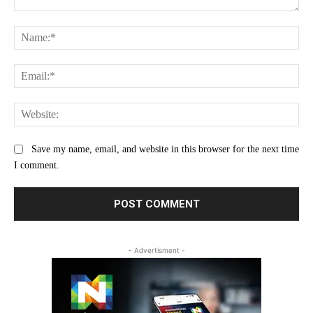
Comment:
Na
Ema
Web
Save my name, email, and website in this browser for the next time
I comment.
- Advertisment -