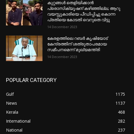
കുറ്റങ്ങൾ തെളിയിക്കാൻ
പ്രൊസിക്യൂഷന് കഴിഞ്ഞില്ല; ആറു
വയസ്സുകാരിയെ പീഡിപ്പിച്ചു കൊന്ന
പ്രതിയെ കോടതി വെറുതെ വിട്ടു
14 December 2023
കേരളത്തിലെ റബർ കൃഷിയോട്
കേന്ദ്രത്തിന് ശത്രുതാപരമായ
സമീപനമെന്ന് മുഖ്യമന്ത്രി
14 December 2023
POPULAR CATEGORY
Gulf
1175
News
1137
Kerala
468
International
282
National
237