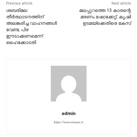
Previous article
Next article
ശബരിമല
മലപ്പുറത്തെ 13 കാരന്റെ
തീർത്ഥാടനത്തിന്
മരണം ഷോക്കേറ്റ്; കൃഷി
അലങ്കരിച്ച വാഹനങ്ങൾ
ഉടമയ്‌ക്കെതിരെ കേസ്
വേണ്ട; പിഴ
ഈടാക്കണമെന്ന്
ഹൈക്കോടതി
admin
https://www.ntvuae.tv