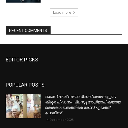
EDITOR PICKS
POPULAR POSTS
കൊല്ലത്ത് വയോധികക്ക് മരുമകളുടെ
ക്രൂര പീഡനം; പ്ലസ്ടു അധ്യാപികയായ
മരുമകൾക്കെത്തിരെ കേസ് എടുത്ത്
പോലീസ്
14 December 2023