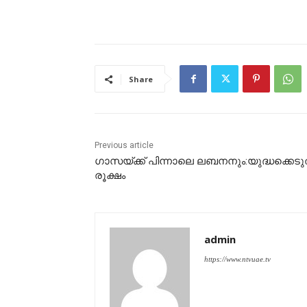
Share
Previous article
ഗാസയ്ക്ക് പിന്നാലെ ലബനനും:യുദ്ധക്കെടു
രൂക്ഷം
admin
https://www.ntvuae.tv