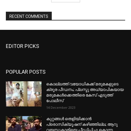
EDITOR PICKS
POPULAR POSTS
കൊല്ലത്ത് വയോധികക്ക് മരുമകളുടെ
ക്രൂര പീഡനം; പ്ലസ്ടു അധ്യാപികയായ
മരുമകൾക്കെത്തിരെ കേസ് എടുത്ത്
പോലീസ്
14 December 2023
കുറ്റങ്ങൾ തെളിയിക്കാൻ
പ്രൊസിക്യൂഷന് കഴിഞ്ഞില്ല; ആറു
വയസ്സുകാരിയെ പീഡിപ്പിച്ചു കൊന്ന