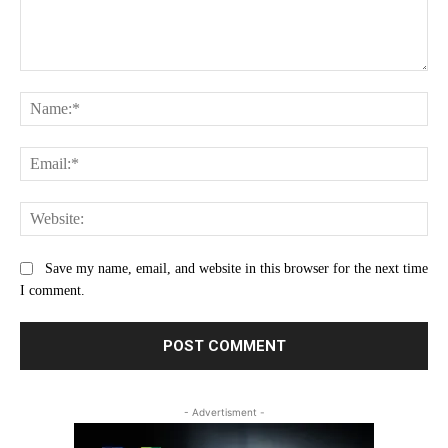
Comment:
Na
Ema
Web
Save my name, email, and website in this browser for the next time
I comment.
- Advertisment -