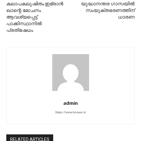
കലാപകലുഷിതം:ഇമ്രാന്‍
യുദ്ധാനന്തര ഗാസയില്‍
ഖാന്റെ മോചനം
സംയുക്തഭരണത്തിന്
ആവശ്യപ്പെട്ട്
ധാരണ
പാക്കിസ്ഥാനില്‍
പ്രതിഷേധം
admin
https://www.ntvuae.tv
RELATED ARTICLES