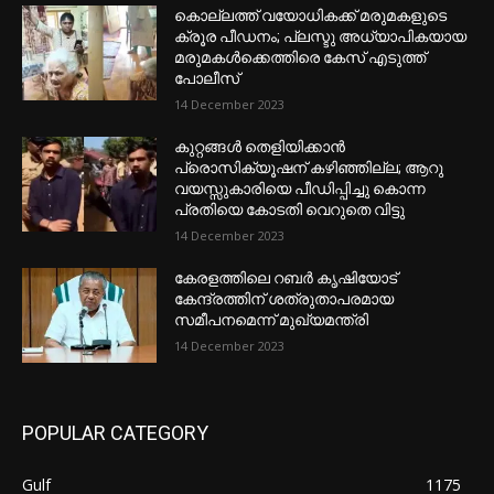
കൊല്ലത്ത് വയോധികക്ക് മരുമകളുടെ
ക്രൂര പീഡനം; പ്ലസ്ടു അധ്യാപികയായ
മരുമകൾക്കെത്തിരെ കേസ് എടുത്ത്
പോലീസ്
14 December 2023
കുറ്റങ്ങൾ തെളിയിക്കാൻ
പ്രൊസിക്യൂഷന് കഴിഞ്ഞില്ല; ആറു
വയസ്സുകാരിയെ പീഡിപ്പിച്ചു കൊന്ന
പ്രതിയെ കോടതി വെറുതെ വിട്ടു
14 December 2023
കേരളത്തിലെ റബർ കൃഷിയോട്
കേന്ദ്രത്തിന് ശത്രുതാപരമായ
സമീപനമെന്ന് മുഖ്യമന്ത്രി
14 December 2023
POPULAR CATEGORY
Gulf
1175