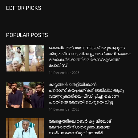
EDITOR PICKS
POPULAR POSTS
കൊല്ലത്ത് വയോധികക്ക് മരുമകളുടെ
ക്രൂര പീഡനം; പ്ലസ്ടു അധ്യാപികയായ
മരുമകൾക്കെത്തിരെ കേസ് എടുത്ത്
പോലീസ്
14 December 2023
കുറ്റങ്ങൾ തെളിയിക്കാൻ
പ്രൊസിക്യൂഷന് കഴിഞ്ഞില്ല; ആറു
വയസ്സുകാരിയെ പീഡിപ്പിച്ചു കൊന്ന
പ്രതിയെ കോടതി വെറുതെ വിട്ടു
14 December 2023
കേരളത്തിലെ റബർ കൃഷിയോട്
കേന്ദ്രത്തിന് ശത്രുതാപരമായ
സമീപനമെന്ന് മുഖ്യമന്ത്രി