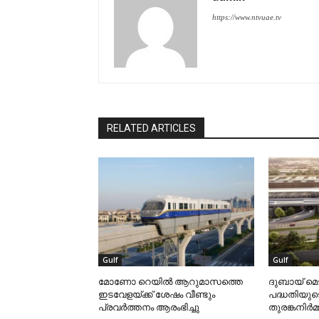
https://www.ntvuae.tv
RELATED ARTICLES
Gulf
Gulf
മോണോ റെയില്‍ ആറുമാസത്തെ
ദുബായ് മെ
ഇടവേളയ്ക്ക് ശേഷം വീണ്ടും
പദ്ധതിയുട
പ്രവര്‍ത്തനം ആരംഭിച്ചു
തുരങ്കനിര്‍