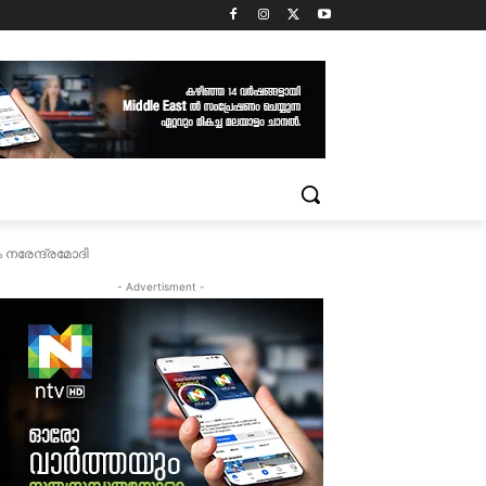
ം നരേന്ദ്രമോദി
- Advertisment -