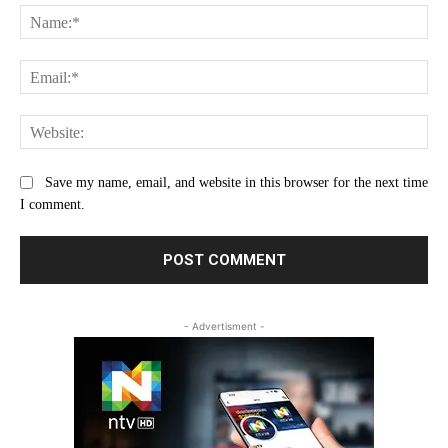
Na
Ema
Web
Save my name, email, and website in this browser for the next time
I comment.
- Advertisment -