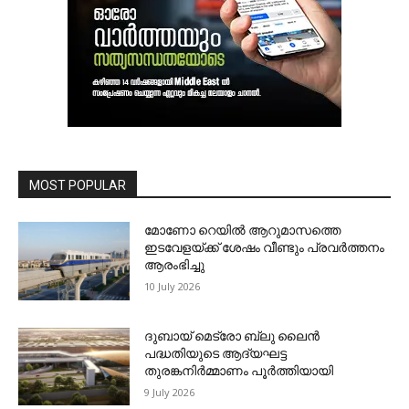
MOST POPULAR
മോണോ റെയില്‍ ആറുമാസത്തെ
ഇടവേളയ്ക്ക് ശേഷം വീണ്ടും പ്രവര്‍ത്തനം
ആരംഭിച്ചു
10 July 2026
ദുബായ് മെട്രോ ബ്ലു ലൈന്‍
പദ്ധതിയുടെ ആദ്യഘട്ട
തുരങ്കനിര്‍മ്മാണം പൂര്‍ത്തിയായി
9 July 2026