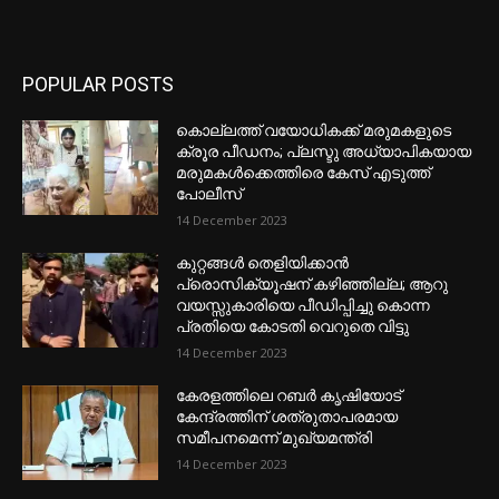
POPULAR POSTS
കൊല്ലത്ത് വയോധികക്ക് മരുമകളുടെ
ക്രൂര പീഡനം; പ്ലസ്ടു അധ്യാപികയായ
മരുമകൾക്കെത്തിരെ കേസ് എടുത്ത്
പോലീസ്
14 December 2023
കുറ്റങ്ങൾ തെളിയിക്കാൻ
പ്രൊസിക്യൂഷന് കഴിഞ്ഞില്ല; ആറു
വയസ്സുകാരിയെ പീഡിപ്പിച്ചു കൊന്ന
പ്രതിയെ കോടതി വെറുതെ വിട്ടു
14 December 2023
കേരളത്തിലെ റബർ കൃഷിയോട്
കേന്ദ്രത്തിന് ശത്രുതാപരമായ
സമീപനമെന്ന് മുഖ്യമന്ത്രി
14 December 2023