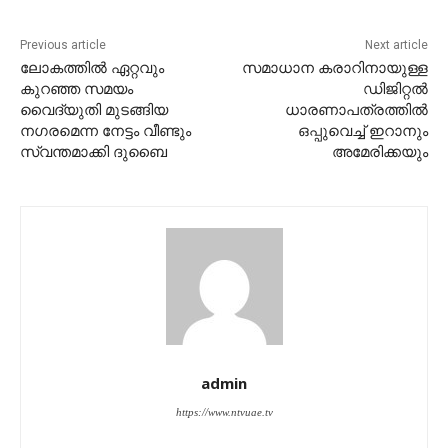
Previous article
Next article
ലോകത്തില്‍ ഏറ്റവും
സമാധാന കരാറിനായുള്ള
കുറഞ്ഞ സമയം
ഡിജിറ്റല്‍
വൈദ്യുതി മുടങ്ങിയ
ധാരണാപത്രത്തില്‍
നഗരമെന്ന നേട്ടം വീണ്ടും
ഒപ്പുവെച്ച് ഇറാനും
സ്വന്തമാക്കി ദുബൈ
അമേരിക്കയും
admin
https://www.ntvuae.tv