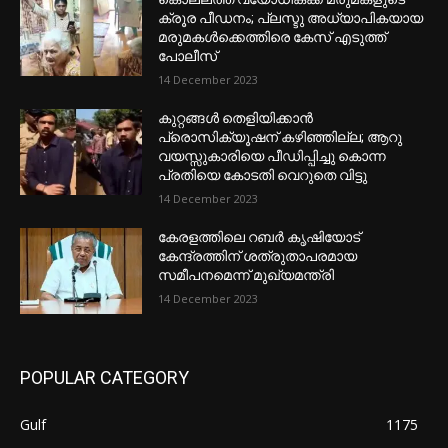
ക്രൂര പീഡനം; പ്ലസ്ടു അധ്യാപികയായ
മരുമകൾക്കെത്തിരെ കേസ് എടുത്ത്
പോലീസ്
14 December 2023
കുറ്റങ്ങൾ തെളിയിക്കാൻ
പ്രൊസിക്യൂഷന് കഴിഞ്ഞില്ല; ആറു
വയസ്സുകാരിയെ പീഡിപ്പിച്ചു കൊന്ന
പ്രതിയെ കോടതി വെറുതെ വിട്ടു
14 December 2023
കേരളത്തിലെ റബർ കൃഷിയോട്
കേന്ദ്രത്തിന് ശത്രുതാപരമായ
സമീപനമെന്ന് മുഖ്യമന്ത്രി
14 December 2023
POPULAR CATEGORY
Gulf
1175