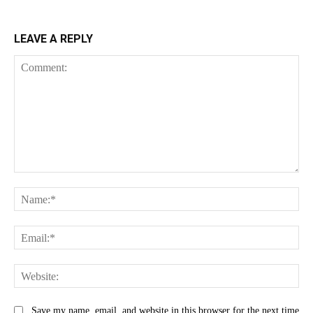
LEAVE A REPLY
Comment:
Na
Ema
Web
Save my name, email, and website in this browser for the next time