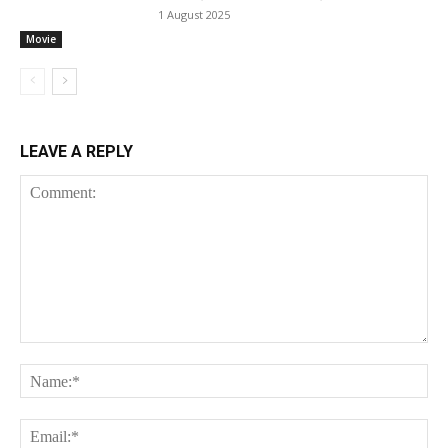
1 August 2025
Movie
LEAVE A REPLY
Comment:
Na
Ema