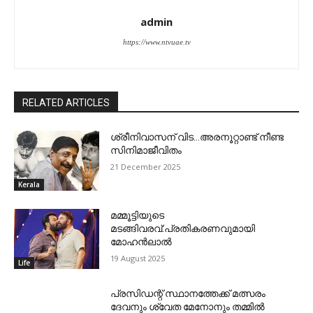
admin
https://www.ntvuae.tv
RELATED ARTICLES
ശ്രീനിവാസന് വിട…അരനൂറ്റാണ്ട് നീണ്ട
സിനിമാജീവിതം
21 December 2025
Kerala
മമ്മൂട്ടിയുടെ
മടങ്ങിവരവ്:പ്രതികരണവുമായി
മോഹന്‍ലാല്‍
19 August 2025
Life
പ്രസിഡന്റ് സ്ഥാനത്തേക്ക് മത്സരം
ദേവനും ശ്വേത മേനോനും തമ്മില്‍