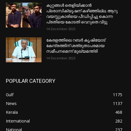
കുറ്റങ്ങൾ തെളിയിക്കാൻ
പ്രൊസിക്യൂഷന് കഴിഞ്ഞില്ല; ആറു
വയസ്സുകാരിയെ പീഡിപ്പിച്ചു കൊന്ന
പ്രതിയെ കോടതി വെറുതെ വിട്ടു
14 December 2023
കേരളത്തിലെ റബർ കൃഷിയോട്
കേന്ദ്രത്തിന് ശത്രുതാപരമായ
സമീപനമെന്ന് മുഖ്യമന്ത്രി
14 December 2023
POPULAR CATEGORY
Gulf
1175
News
1137
Kerala
468
International
282
National
237