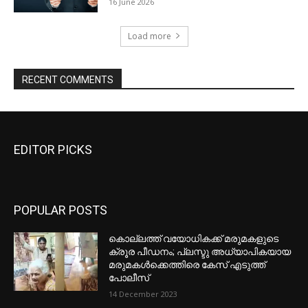
EDITOR PICKS
POPULAR POSTS
കൊല്ലത്ത് വയോധികക്ക് മരുമകളുടെ
ക്രൂര പീഡനം; പ്ലസ്ടു അധ്യാപികയായ
മരുമകൾക്കെത്തിരെ കേസ് എടുത്ത്
പോലീസ്
14 December 2023