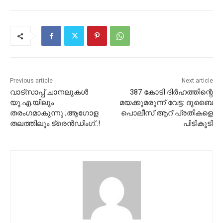
Previous article
Next article
വാട്‌സാപ്പ് ചാനലുകള്‍
387 കോടി ദിര്‍ഹത്തിന്റെ
യു.എ.യിലും
മയക്കുമരുന്ന് വേട്ട: ദുബൈ
തരംഗമാകുന്നു ;ആഗോള
പൊലീസ് ആറ് പ്രതികളെ
തലത്തിലും ട്രെന്‍ഡിംഗ്..!
പിടികൂടി