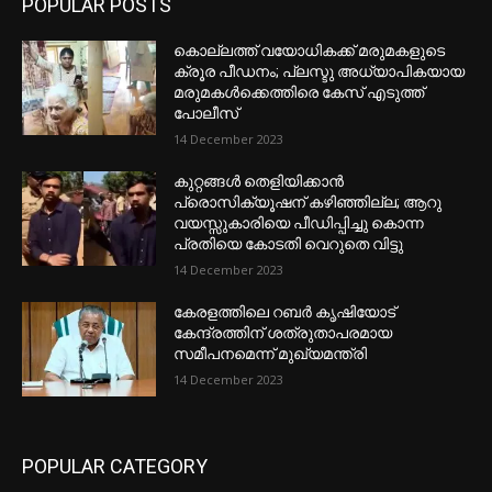
POPULAR POSTS
കൊല്ലത്ത് വയോധികക്ക് മരുമകളുടെ
ക്രൂര പീഡനം; പ്ലസ്ടു അധ്യാപികയായ
മരുമകൾക്കെത്തിരെ കേസ് എടുത്ത്
പോലീസ്
14 December 2023
കുറ്റങ്ങൾ തെളിയിക്കാൻ
പ്രൊസിക്യൂഷന് കഴിഞ്ഞില്ല; ആറു
വയസ്സുകാരിയെ പീഡിപ്പിച്ചു കൊന്ന
പ്രതിയെ കോടതി വെറുതെ വിട്ടു
14 December 2023
കേരളത്തിലെ റബർ കൃഷിയോട്
കേന്ദ്രത്തിന് ശത്രുതാപരമായ
സമീപനമെന്ന് മുഖ്യമന്ത്രി
14 December 2023
POPULAR CATEGORY