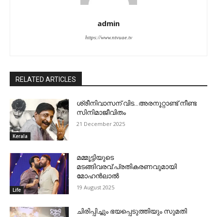
admin
https://www.ntvuae.tv
RELATED ARTICLES
ശ്രീനിവാസന് വിട…അരനൂറ്റാണ്ട് നീണ്ട
സിനിമാജീവിതം
21 December 2025
Kerala
മമ്മൂട്ടിയുടെ
മടങ്ങിവരവ്:പ്രതികരണവുമായി
മോഹന്‍ലാല്‍
19 August 2025
Life
ചിരിപ്പിച്ചും ഭയപ്പെടുത്തിയും സുമതി