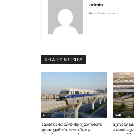
admin
https://www.ntvuae.tv
RELATED ARTICLES
Gulf
Gulf
മോണോ റെയില്‍ ആറുമാസത്തെ
ദുബായ് മെ
ഇടവേളയ്ക്ക് ശേഷം വീണ്ടും
പദ്ധതിയുട