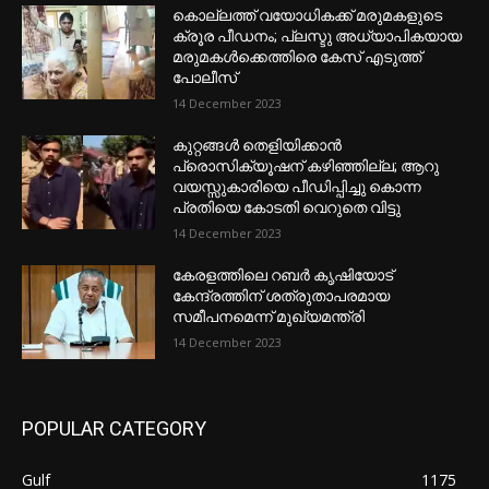
കൊല്ലത്ത് വയോധികക്ക് മരുമകളുടെ
ക്രൂര പീഡനം; പ്ലസ്ടു അധ്യാപികയായ
മരുമകൾക്കെത്തിരെ കേസ് എടുത്ത്
പോലീസ്
14 December 2023
കുറ്റങ്ങൾ തെളിയിക്കാൻ
പ്രൊസിക്യൂഷന് കഴിഞ്ഞില്ല; ആറു
വയസ്സുകാരിയെ പീഡിപ്പിച്ചു കൊന്ന
പ്രതിയെ കോടതി വെറുതെ വിട്ടു
14 December 2023
കേരളത്തിലെ റബർ കൃഷിയോട്
കേന്ദ്രത്തിന് ശത്രുതാപരമായ
സമീപനമെന്ന് മുഖ്യമന്ത്രി
14 December 2023
POPULAR CATEGORY
Gulf
1175