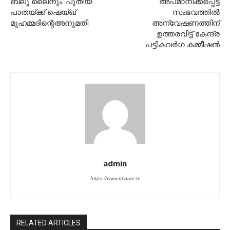
ബ്ലൂ ലൈനും: പുതിയ
അപമാനിക്കപ്പെട്ട
പാതയ്ക്ക് ഷെയ്ഖ്
സംഭവത്തിൽ
മുഹമ്മദിന്റെഅനുമതി
അന്വേഷണത്തിന്
ഉത്തരവിട്ട് കേന്ദ്ര
പട്ടികവർഗ കമ്മീഷൻ
admin
https://www.ntvuae.tv
RELATED ARTICLES