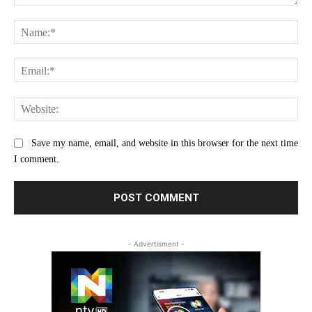
Comment:
Na
Ema
Web
Save my name, email, and website in this browser for the next time
I comment.
- Advertisment -