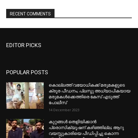
EDITOR PICKS
POPULAR POSTS
കൊല്ലത്ത് വയോധികക്ക് മരുമകളുടെ
ക്രൂര പീഡനം; പ്ലസ്ടു അധ്യാപികയായ
മരുമകൾക്കെത്തിരെ കേസ് എടുത്ത്
പോലീസ്
14 December 2023
കുറ്റങ്ങൾ തെളിയിക്കാൻ
പ്രൊസിക്യൂഷന് കഴിഞ്ഞില്ല; ആറു
വയസ്സുകാരിയെ പീഡിപ്പിച്ചു കൊന്ന