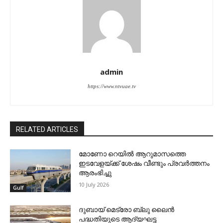
admin
https://www.ntvuae.tv
RELATED ARTICLES
മോണോ റെയില്‍ ആറുമാസത്തെ
ഇടവേളയ്ക്ക് ശേഷം വീണ്ടും പ്രവര്‍ത്തനം
ആരംഭിച്ചു
10 July 2026
Gulf
ദുബായ് മെട്രോ ബ്ലു ലൈന്‍
പദ്ധതിയുടെ ആദ്യഘട്ട