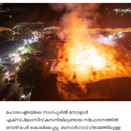
മഹാരാഷ്ട്രയിലെ നാഗ്പൂരിൽ സോളാർ
എക്‌സ്‌പ്ലോസീവ് കമ്പനിയിലുണ്ടായ സ്‌ഫോടനത്തിൽ
ഒമ്പത് പേർ കൊല്ലപ്പെട്ടു. ബസാർഗാവ് ഗ്രാമത്തിലുള്ള