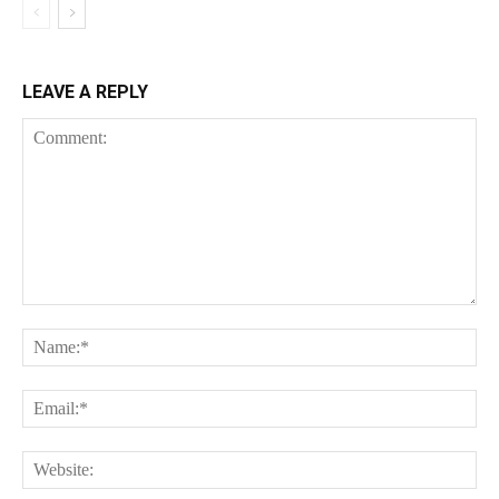
LEAVE A REPLY
Comment:
Na
Ema
Web