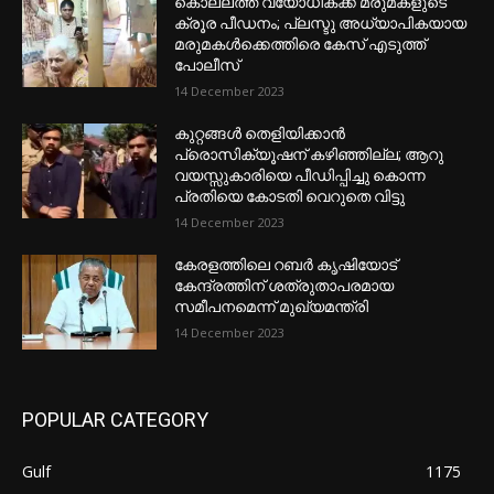
കൊല്ലത്ത് വയോധികക്ക് മരുമകളുടെ
ക്രൂര പീഡനം; പ്ലസ്ടു അധ്യാപികയായ
മരുമകൾക്കെത്തിരെ കേസ് എടുത്ത്
പോലീസ്
14 December 2023
കുറ്റങ്ങൾ തെളിയിക്കാൻ
പ്രൊസിക്യൂഷന് കഴിഞ്ഞില്ല; ആറു
വയസ്സുകാരിയെ പീഡിപ്പിച്ചു കൊന്ന
പ്രതിയെ കോടതി വെറുതെ വിട്ടു
14 December 2023
കേരളത്തിലെ റബർ കൃഷിയോട്
കേന്ദ്രത്തിന് ശത്രുതാപരമായ
സമീപനമെന്ന് മുഖ്യമന്ത്രി
14 December 2023
POPULAR CATEGORY
Gulf
1175