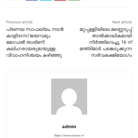
Previous article
Next article
പ്രണയ സാഫല്യം; നടൻ
മറ്റപ്പള്ളിയിലെ മണ്ണെടുപ്പ്
കാളിദാസ് ജയറാമും
താൽക്കാലികമായി
മോഡൽ താരിണി
നിര്‍ത്തിവെച്ചു; 16 ന്
കലിംഗരായരുമായുള്ള
മന്ത്രിമാര്‍ പങ്കെടുക്കുന്ന
വിവാഹനിശ്ചയം കഴിഞ്ഞു
സര്‍വകക്ഷിയോഗം
admin
https://www.ntvuae.tv