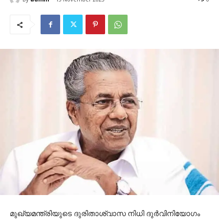
മുഖ്യമന്ത്രിയുടെ ദുരിതാശ്വാസ നിധി ദുർവിനിയോഗം