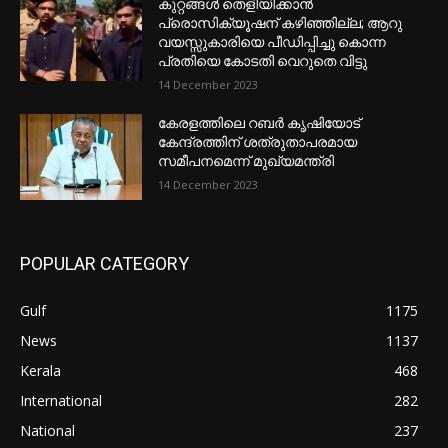
കുറ്റങ്ങൾ തെളിയിക്കാൻ
പ്രൊസിക്യൂഷന് കഴിഞ്ഞില്ല; ആറു
വയസ്സുകാരിയെ പീഡിപ്പിച്ചു കൊന്ന
പ്രതിയെ കോടതി വെറുതെ വിട്ടു
14 December 2023
കേരളത്തിലെ റബർ കൃഷിയോട്
കേന്ദ്രത്തിന് ശത്രുതാപരമായ
സമീപനമെന്ന് മുഖ്യമന്ത്രി
14 December 2023
POPULAR CATEGORY
Gulf
1175
News
1137
Kerala
468
International
282
National
237