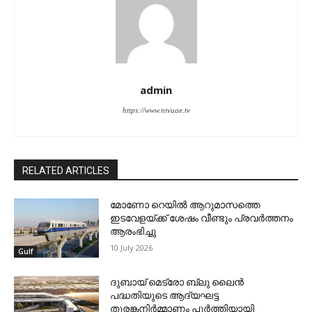
admin
https://www.ntvuae.tv
RELATED ARTICLES
മോണോ റെയില്‍ ആറുമാസത്തെ
ഇടവേളയ്ക്ക് ശേഷം വീണ്ടും പ്രവര്‍ത്തനം
ആരംഭിച്ചു
10 July 2026
Gulf
ദുബായ് മെട്രോ ബ്ലു ലൈന്‍
പദ്ധതിയുടെ ആദ്യഘട്ട
തുരങ്കനിര്‍മ്മാണം പൂര്‍ത്തിയായി