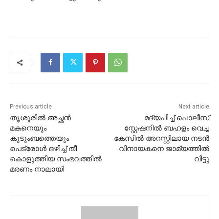
Previous article
Next article
തൃശൂരിൽ അച്ഛൻ
മദ്യപിച്ച് പൊലീസ്
മകനെയും
സ്റ്റേഷനില്‍ ബഹളം വെച്ച
കുടുംബത്തെയും
കേസിൽ അറസ്റ്റിലായ നടന്‍
പെട്രോൾ ഒഴിച്ച് തീ
വിനായകനെ ജാമ്യത്തില്‍
കൊളുത്തിയ സംഭവത്തിൽ
വിട്ടു
മരണം നാലായി