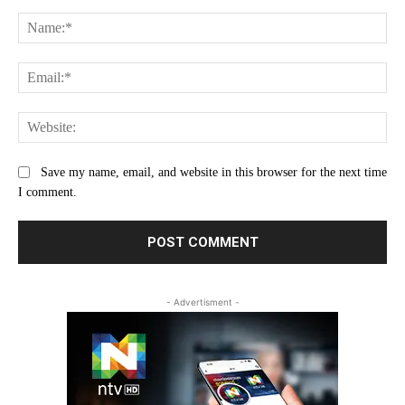
Comment:
Na
Ema
Web
Save my name, email, and website in this browser for the next time
I comment.
- Advertisment -