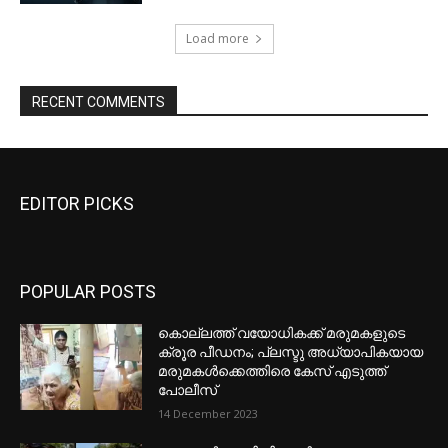
EDITOR PICKS
POPULAR POSTS
കൊല്ലത്ത് വയോധികക്ക് മരുമകളുടെ
ക്രൂര പീഡനം; പ്ലസ്ടു അധ്യാപികയായ
മരുമകൾക്കെത്തിരെ കേസ് എടുത്ത്
പോലീസ്
14 December 2023