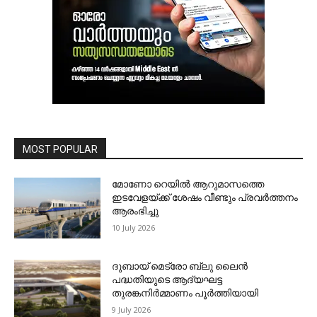
MOST POPULAR
മോണോ റെയില്‍ ആറുമാസത്തെ
ഇടവേളയ്ക്ക് ശേഷം വീണ്ടും പ്രവര്‍ത്തനം
ആരംഭിച്ചു
10 July 2026
ദുബായ് മെട്രോ ബ്ലു ലൈന്‍
പദ്ധതിയുടെ ആദ്യഘട്ട
തുരങ്കനിര്‍മ്മാണം പൂര്‍ത്തിയായി
9 July 2026