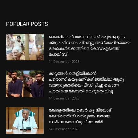
POPULAR POSTS
കൊല്ലത്ത് വയോധികക്ക് മരുമകളുടെ
ക്രൂര പീഡനം; പ്ലസ്ടു അധ്യാപികയായ
മരുമകൾക്കെത്തിരെ കേസ് എടുത്ത്
പോലീസ്
14 December 2023
കുറ്റങ്ങൾ തെളിയിക്കാൻ
പ്രൊസിക്യൂഷന് കഴിഞ്ഞില്ല; ആറു
വയസ്സുകാരിയെ പീഡിപ്പിച്ചു കൊന്ന
പ്രതിയെ കോടതി വെറുതെ വിട്ടു
14 December 2023
കേരളത്തിലെ റബർ കൃഷിയോട്
കേന്ദ്രത്തിന് ശത്രുതാപരമായ
സമീപനമെന്ന് മുഖ്യമന്ത്രി
14 December 2023