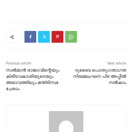
Previous article
Next article
സല്‍മാന്‍ രാജാവിന്റെയും
ദുബൈ പൊതുഗതാഗത
കിരീടവകാശിയുടെയും
നിയമലംഘന പിഴ:അപ്പീല്‍
അഭാവത്തിലും മന്ത്രിസഭ
നല്‍കാം
ചേരാം