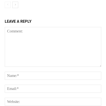
LEAVE A REPLY
Comment:
Na
Ema
Web