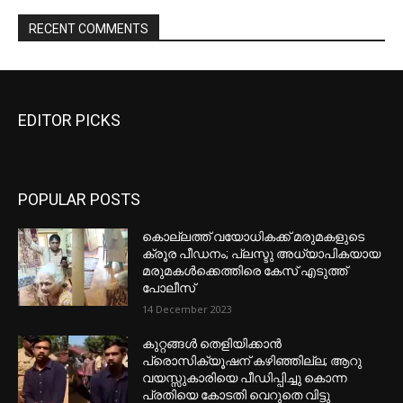
EDITOR PICKS
POPULAR POSTS
കൊല്ലത്ത് വയോധികക്ക് മരുമകളുടെ
ക്രൂര പീഡനം; പ്ലസ്ടു അധ്യാപികയായ
മരുമകൾക്കെത്തിരെ കേസ് എടുത്ത്
പോലീസ്
14 December 2023
കുറ്റങ്ങൾ തെളിയിക്കാൻ
പ്രൊസിക്യൂഷന് കഴിഞ്ഞില്ല; ആറു
വയസ്സുകാരിയെ പീഡിപ്പിച്ചു കൊന്ന
പ്രതിയെ കോടതി വെറുതെ വിട്ടു