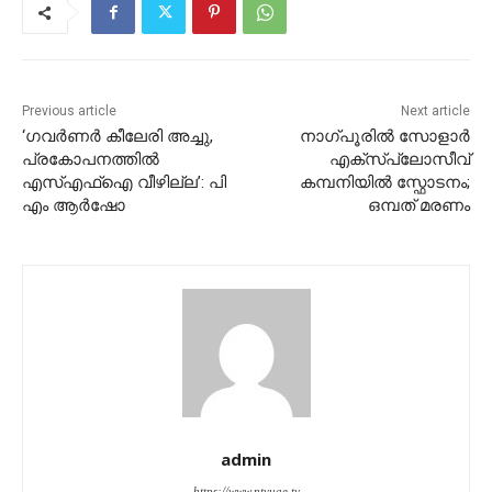
Previous article
Next article
‘ഗവർണർ കീലേരി അച്ചു,
നാഗ്പൂരിൽ സോളാർ
പ്രകോപനത്തിൽ
എക്‌സ്‌പ്ലോസീവ്
എസ്എഫ്ഐ വീഴില്ല’: പി
കമ്പനിയിൽ സ്ഫോടനം;
എം ആര്‍ഷോ
ഒമ്പത് മരണം
admin
https://www.ntvuae.tv