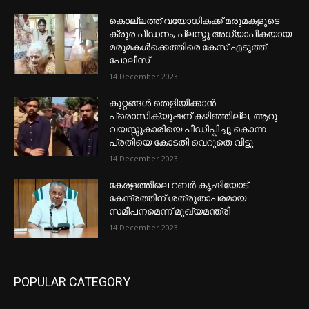
കൊല്ലത്ത് വയോധികക്ക് മരുമകളുടെ
ക്രൂര പീഡനം; പ്ലസ്ടു അധ്യാപികയായ
മരുമകൾക്കെത്തിരെ കേസ് എടുത്ത്
പോലീസ്
14 December 2023
കുറ്റങ്ങൾ തെളിയിക്കാൻ
പ്രൊസിക്യൂഷന് കഴിഞ്ഞില്ല; ആറു
വയസ്സുകാരിയെ പീഡിപ്പിച്ചു കൊന്ന
പ്രതിയെ കോടതി വെറുതെ വിട്ടു
14 December 2023
കേരളത്തിലെ റബർ കൃഷിയോട്
കേന്ദ്രത്തിന് ശത്രുതാപരമായ
സമീപനമെന്ന് മുഖ്യമന്ത്രി
14 December 2023
POPULAR CATEGORY