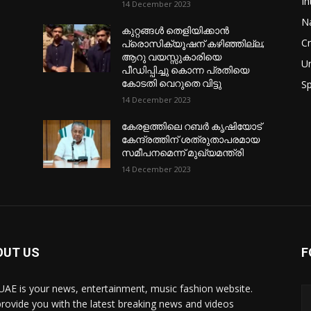
In
14 December 2023
Na
കുറ്റങ്ങൾ തെളിയിക്കാൻ
C
പ്രൊസിക്യൂഷന് കഴിഞ്ഞില്ല;
ആറു വയസ്സുകാരിയെ
U
പീഡിപ്പിച്ചു കൊന്ന പ്രതിയെ
കോടതി വെറുതെ വിട്ടു
Sp
14 December 2023
കേരളത്തിലെ റബർ കൃഷിയോട്
കേന്ദ്രത്തിന് ശത്രുതാപരമായ
സമീപനമെന്ന് മുഖ്യമന്ത്രി
14 December 2023
OUT US
F
AE is your news, entertainment, music fashion website.
rovide you with the latest breaking news and videos