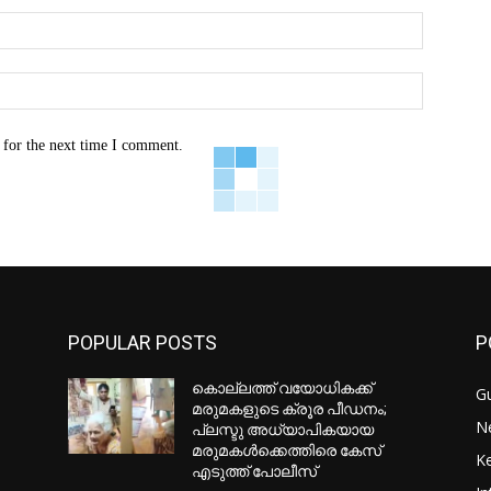
Email:*
Website:
 for the next time I comment.
POPULAR POSTS
P
കൊല്ലത്ത് വയോധികക്ക്
Gu
മരുമകളുടെ ക്രൂര പീഡനം;
N
പ്ലസ്ടു അധ്യാപികയായ
മരുമകൾക്കെത്തിരെ കേസ്
Ke
എടുത്ത് പോലീസ്