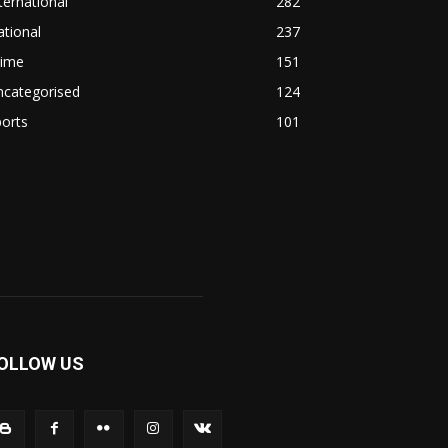
ternational
282
tional
237
rime
151
ncategorised
124
orts
101
OLLOW US