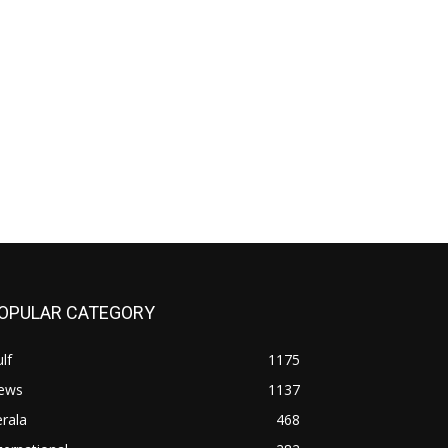
OPULAR CATEGORY
lf
1175
ews
1137
rala
468