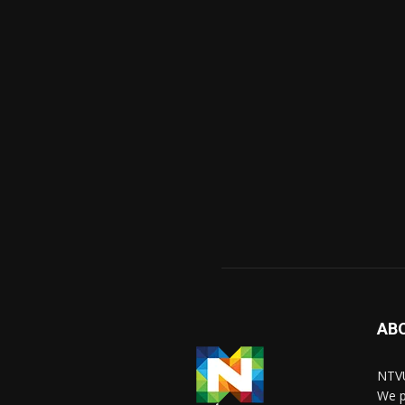
AB
NTVU
We p