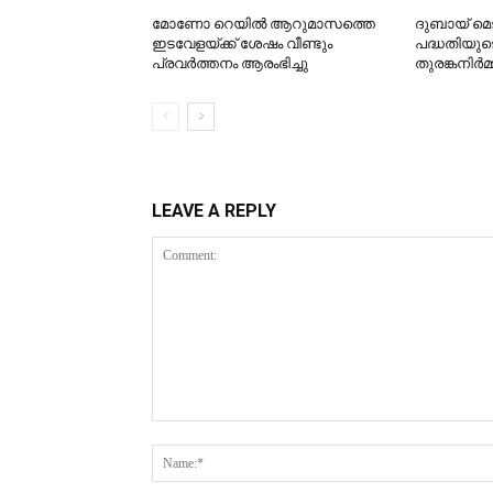
മോണോ റെയില്‍ ആറുമാസത്തെ
ദുബായ് മെ
ഇടവേളയ്ക്ക് ശേഷം വീണ്ടും
പദ്ധതിയുട
പ്രവര്‍ത്തനം ആരംഭിച്ചു
തുരങ്കനിര്‍
LEAVE A REPLY
Comment: