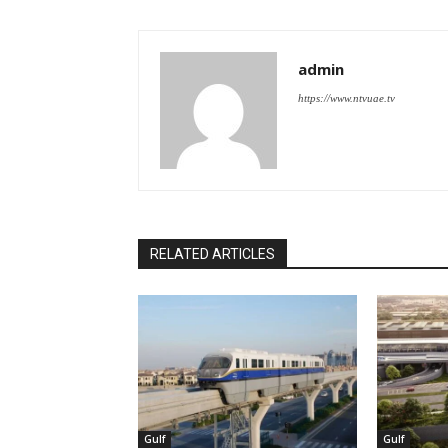
admin
https://www.ntvuae.tv
RELATED ARTICLES
Gulf
Gulf