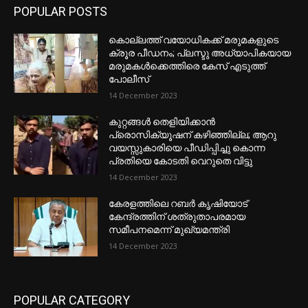
POPULAR POSTS
കൊല്ലത്ത് വയോധികക്ക് മരുമകളുടെ
ക്രൂര പീഡനം; പ്ലസ്ടു അധ്യാപികയായ
മരുമകൾക്കെത്തിരെ കേസ് എടുത്ത്
പോലീസ്
14 December 2023
കുറ്റങ്ങൾ തെളിയിക്കാൻ
പ്രൊസിക്യൂഷന് കഴിഞ്ഞില്ല; ആറു
വയസ്സുകാരിയെ പീഡിപ്പിച്ചു കൊന്ന
പ്രതിയെ കോടതി വെറുതെ വിട്ടു
14 December 2023
കേരളത്തിലെ റബർ കൃഷിയോട്
കേന്ദ്രത്തിന് ശത്രുതാപരമായ
സമീപനമെന്ന് മുഖ്യമന്ത്രി
14 December 2023
POPULAR CATEGORY