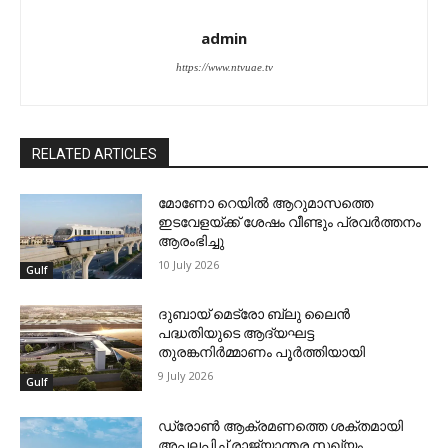
admin
https://www.ntvuae.tv
RELATED ARTICLES
മോണോ റെയില്‍ ആറുമാസത്തെ
ഇടവേളയ്ക്ക് ശേഷം വീണ്ടും പ്രവര്‍ത്തനം
ആരംഭിച്ചു
10 July 2026
Gulf
ദുബായ് മെട്രോ ബ്ലു ലൈന്‍
പദ്ധതിയുടെ ആദ്യഘട്ട
തുരങ്കനിര്‍മ്മാണം പൂര്‍ത്തിയായി
9 July 2026
Gulf
ഡ്രോണ്‍ ആക്രമണത്തെ ശക്തമായി
അപലപിച്ച് രാജ്യാന്തര സഖ്യം