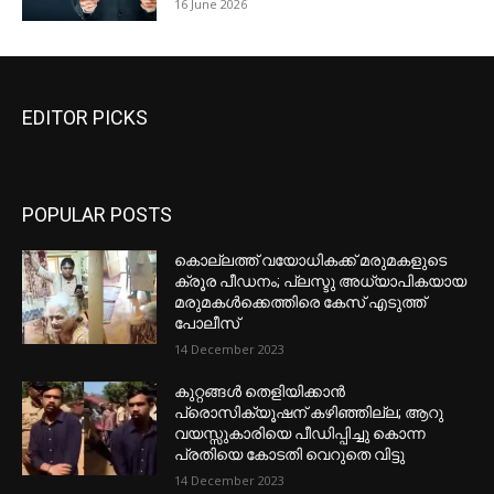
16 June 2026
EDITOR PICKS
POPULAR POSTS
കൊല്ലത്ത് വയോധികക്ക് മരുമകളുടെ
ക്രൂര പീഡനം; പ്ലസ്ടു അധ്യാപികയായ
മരുമകൾക്കെത്തിരെ കേസ് എടുത്ത്
പോലീസ്
14 December 2023
കുറ്റങ്ങൾ തെളിയിക്കാൻ
പ്രൊസിക്യൂഷന് കഴിഞ്ഞില്ല; ആറു
വയസ്സുകാരിയെ പീഡിപ്പിച്ചു കൊന്ന
പ്രതിയെ കോടതി വെറുതെ വിട്ടു
14 December 2023