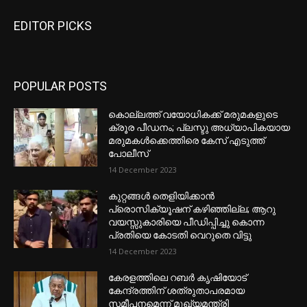
EDITOR PICKS
POPULAR POSTS
കൊല്ലത്ത് വയോധികക്ക് മരുമകളുടെ
ക്രൂര പീഡനം; പ്ലസ്ടു അധ്യാപികയായ
മരുമകൾക്കെത്തിരെ കേസ് എടുത്ത്
പോലീസ്
14 December 2023
കുറ്റങ്ങൾ തെളിയിക്കാൻ
പ്രൊസിക്യൂഷന് കഴിഞ്ഞില്ല; ആറു
വയസ്സുകാരിയെ പീഡിപ്പിച്ചു കൊന്ന
പ്രതിയെ കോടതി വെറുതെ വിട്ടു
14 December 2023
കേരളത്തിലെ റബർ കൃഷിയോട്
കേന്ദ്രത്തിന് ശത്രുതാപരമായ
സമീപനമെന്ന് മുഖ്യമന്ത്രി