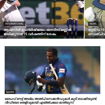
INTERNATIONAL
NEWS
ആഷസില്‍ ഇംഗ്ലീഷ് ജയം…ഓസീസ് മണ്ണില്‍
ഒറ്റദിനം 1
ജയിക്കുന്നത് 15 വര്‍ഷത്തിന് ശേഷം
സെഞ്ച്വറി
Sports
ടൈംഡ് ഔട്ട് അല്ല, അഞ്ച് സെക്കൻ‍ഡുകൾ കൂടി ബാക്കിയുണ്ട്;
വീഡിയോ തെളിവുമായി എയ്ഞ്ചലോ മാത്യൂസ്