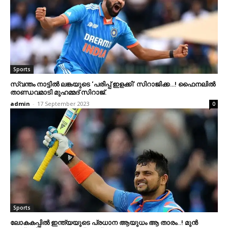
Sports
സ്വന്തം നാട്ടില്‍ ലങ്കയുടെ ‘പരിപ്പ് ഇളക്കി’ സിറാജിക്ക…! ഫൈനലില്‍
താണ്ഡവമാടി മുഹമ്മദ് സിറാജ്.
admin
-
17 September 2023
0
Sports
ലോകകപ്പില്‍ ഇന്ത്യയുടെ പ്രധാന ആയുധം ആ താരം..! മുന്‍