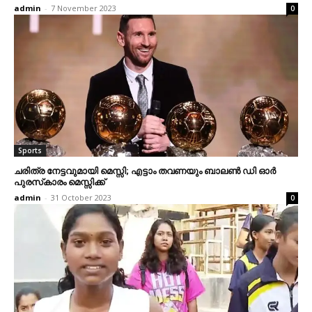
admin
-
7 November 2023
0
Sports
ചരിത്ര നേട്ടവുമായി മെസ്സി; എട്ടാം തവണയും ബാലണ്‍ ഡി ഓര്‍
പുരസ്‌കാരം മെസ്സിക്ക്
admin
-
31 October 2023
0