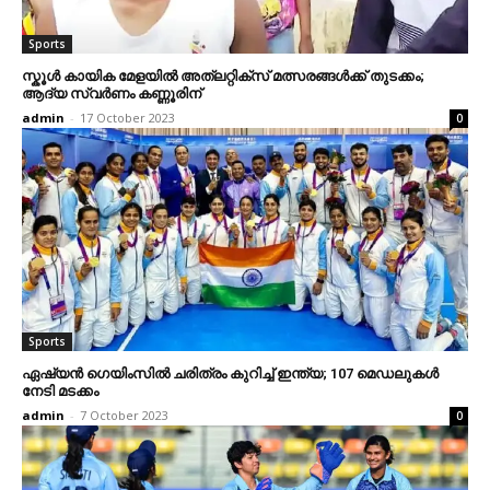
Sports
സ്കൂൾ കായിക മേളയിൽ അത്‌ലറ്റിക്സ് മത്സരങ്ങൾക്ക് തുടക്കം;
ആദ്യ സ്വർണം കണ്ണൂരിന്
admin
-
17 October 2023
0
Sports
ഏഷ്യന്‍ ഗെയിംസിൽ ചരിത്രം കുറിച്ച് ഇന്ത്യ; 107 മെഡലുകള്‍
നേടി മടക്കം
admin
-
7 October 2023
0