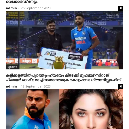
റെക്കോർഡ് നേട്ടം
admin
-
25 September 2023
0
Sports
കളിക്കളത്തിന് പുറത്തും ഹ്യദയം കീഴടക്കി മുഹമ്മദ് സിറാജ് ;
പ്ലെയര്‍ ഓഫ് ദ മാച്ച് സമ്മാനത്തുക കൊളംബോ ഗ്രൗണ്ട്സ്റ്റാഫിന്
admin
-
18 September 2023
0