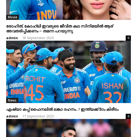
Movie
രോഹിത്, കോഹ്ലി ഇവരുടെ ജീവിത കഥ സിനിമയില്‍ ആര്
അവതരിപ്പിക്കണം – തമന്ന പറയുന്നു.
admin
-
18 September 2023
0
News
ഏഷ്യാ കപ്പ് ഫൈനലില്‍ ലങ്കാ ദഹനം…! ഇന്ത്യക്ക് 8ാം കിരീടം
admin
-
17 September 2023
0