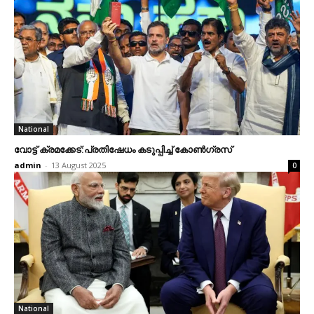
National
വോട്ട് ക്രമക്കേട്:പ്രതിഷേധം കടുപ്പിച്ച് കോണ്‍ഗ്രസ്
admin
-
13 August 2025
0
National