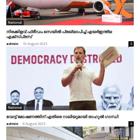
National
നിരക്കിളവ്:ഫ്രീഡം സെയില്‍ പ്രഖ്യാപിച്ച് എയര്‍ഇന്ത്യ
എക്‌സ്പ്രസ്‌
admin
-
10 August 2025
0
National
വോട്ട് മോഷണത്തിന് എതിരെ റാലിയുമായി രാഹുല്‍ ഗാന്ധി
admin
-
8 August 2025
0