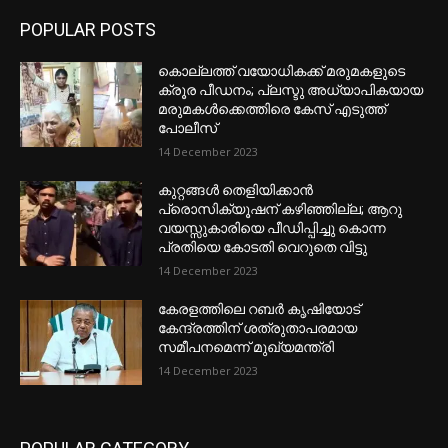
POPULAR POSTS
കൊല്ലത്ത് വയോധികക്ക് മരുമകളുടെ
ക്രൂര പീഡനം; പ്ലസ്ടു അധ്യാപികയായ
മരുമകൾക്കെത്തിരെ കേസ് എടുത്ത്
പോലീസ്
14 December 2023
കുറ്റങ്ങൾ തെളിയിക്കാൻ
പ്രൊസിക്യൂഷന് കഴിഞ്ഞില്ല; ആറു
വയസ്സുകാരിയെ പീഡിപ്പിച്ചു കൊന്ന
പ്രതിയെ കോടതി വെറുതെ വിട്ടു
14 December 2023
കേരളത്തിലെ റബർ കൃഷിയോട്
കേന്ദ്രത്തിന് ശത്രുതാപരമായ
സമീപനമെന്ന് മുഖ്യമന്ത്രി
14 December 2023