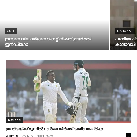
GULF
NATIONAL
ഇന്ധന വില വര്‍ദ്ധന ടിക്കറ്റ് നിരക്ക് ഉയര്‍ത്തി
പശ്ചിമേഷ്
ഇന്‍ഡിഗോ
കാലാവധി നീ
National
ഇന്ത്യയ്ക്ക് മുന്നില്‍ റണ്‍മല തീര്‍ത്ത് ദക്ഷിണാഫ്രിക്ക
admin
-
23 November 2025
0