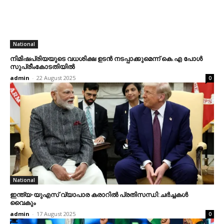
National
നിമിഷപ്രിയയുടെ വധശിക്ഷ ഉടന്‍ നടപ്പാക്കുമെന്ന് കെ.എ പോള്‍
സുപ്രീംകോടതിയില്‍
admin
-
22 August 2025
0
National
ഇന്ത്യ-യുഎസ് വ്യാപാര കരാറില്‍ പ്രതിസന്ധി:ചര്‍ച്ചകള്‍
വൈകും
admin
-
17 August 2025
0