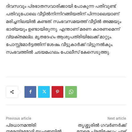
ദിവസവും പ്രഭാതസവാരിക്കായി പോകുന്ന പതിവുണ്ട്.
പതിവുപോലെ വീട്ടിൽനിന്നിറങ്ങിയതിന് പിന്നാലെയാണ്
മരിച്ചനിലയിൽ കണ്ടത്. സംഭവസമയത്ത് വീട്ടിൽ അമ്മയും
ഭാര്യയും ഉണ്ടായിരുന്നു. എന്താണ് മരണ കാരണമെന്ന്
വ്യക്തമല്ല. മൃതദേഹം ആശുപത്രിയിലേക്ക് മാറ്റും.
പോസ്റ്റ്മോർട്ടത്തിന് ശേഷം വീട്ടുകാർക്ക് വിട്ടുനൽകും.
സംഭവത്തിൽ ചടയമംഗലം പോലീസ് കേസെടുത്തു.
Previous article
Next article
പ്രധാനമന്ത്രി
തൃശ്ശൂരിൽ ഗവർണർക്ക്
നരേന്ദ്രമോദി യുഎഇയില്‍
നേരെ പ്രതിഷേധം; ഏഴ്