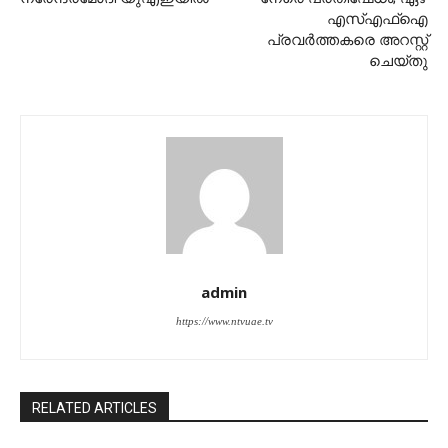
എസ്എഫ്ഐ
പ്രവർത്തകരെ അറസ്റ്റ്
ചെയ്തു
admin
https://www.ntvuae.tv
RELATED ARTICLES