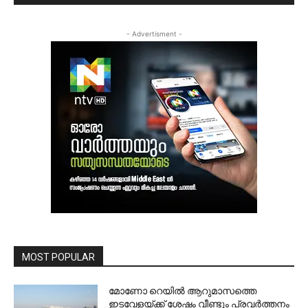
- Advertisment -
MOST POPULAR
മോണോ റെയില്‍ ആറുമാസത്തെ
ഇടവേളയ്ക്ക് ശേഷം വീണ്ടും പ്രവര്‍ത്തനം