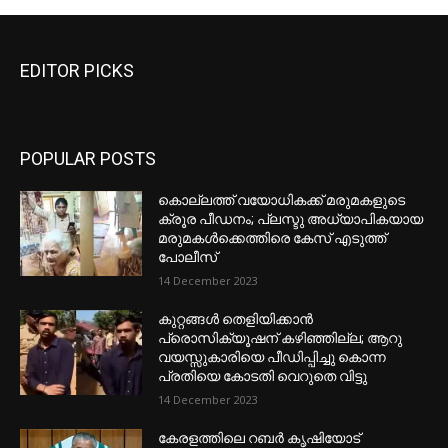
EDITOR PICKS
POPULAR POSTS
കൊല്ലത്ത് വയോധികക്ക് മരുമകളുടെ
ക്രൂര പീഡനം; പ്ലസ്ടു അധ്യാപികയായ
മരുമകൾക്കെത്തിരെ കേസ് എടുത്ത്
പോലീസ്
14 December 2023
കുറ്റങ്ങൾ തെളിയിക്കാൻ
പ്രൊസിക്യൂഷന് കഴിഞ്ഞില്ല; ആറു
വയസ്സുകാരിയെ പീഡിപ്പിച്ചു കൊന്ന
പ്രതിയെ കോടതി വെറുതെ വിട്ടു
14 December 2023
കേരളത്തിലെ റബർ കൃഷിയോട്