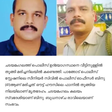
ചടയമംഗലത്ത് പൊലീസ് ഉദ്യോഗസ്ഥനെ വീട്ടിനുള്ളിൽ
തൂങ്ങി മരിച്ചനിലയിൽ കണ്ടെത്തി. പാങ്ങോട് പൊലീസ്
സ്റ്റേഷനിലെ സീനിയർ സിവിൽ പൊലീസ് ഓഫീസർ ബിനു
(41)ആണ് മരിച്ചത്. ഔട്ട് ഹൗസിലെ ഫാനിൽ തൂങ്ങിയ
നിലയിലാണ് മൃതദേഹം. ചടയമംഗലം കലയം
സ്വദേശിയാണ് ബിനു. ബുധനാഴ്ച രാവിലെയാണ്
സംഭവം.