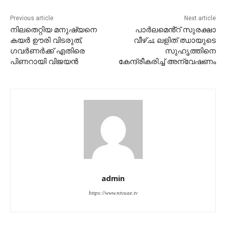
Previous article
Next article
നിലതെറ്റിയ മനുഷ്യനെ
പാർലമെൻ്റ് സുരക്ഷാ
കയര്‍ ഊരി വിടരുത്;
വീഴ്ച; ലളിത് ഝായുടെ
ഗവർണർക്ക് എതിരെ
സുഹൃത്തിനെ
പിണറായി വിജയൻ
കേന്ദ്രീകരിച്ച് അന്വേഷണം
admin
https://www.ntvuae.tv