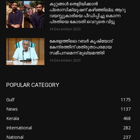
കുറ്റങ്ങൾ തെളിയിക്കാൻ
പ്രൊസിക്യൂഷന് കഴിഞ്ഞില്ല; ആറു
വയസ്സുകാരിയെ പീഡിപ്പിച്ചു കൊന്ന
പ്രതിയെ കോടതി വെറുതെ വിട്ടു
14 December 2023
കേരളത്തിലെ റബർ കൃഷിയോട്
കേന്ദ്രത്തിന് ശത്രുതാപരമായ
സമീപനമെന്ന് മുഖ്യമന്ത്രി
14 December 2023
POPULAR CATEGORY
Gulf
1175
News
1137
Kerala
468
International
282
National
237