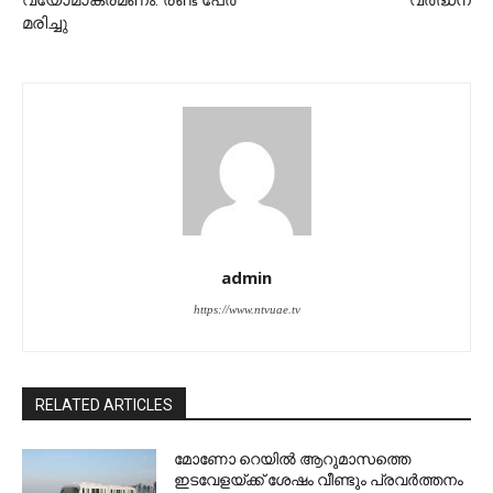
വ്യോമാക്രമണം: രണ്ട് പേര്‍
വര്‍ദ്ധന
മരിച്ചു
admin
https://www.ntvuae.tv
RELATED ARTICLES
മോണോ റെയില്‍ ആറുമാസത്തെ
ഇടവേളയ്ക്ക് ശേഷം വീണ്ടും പ്രവര്‍ത്തനം