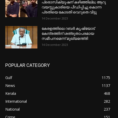
പ്രൊസിക്യൂഷന് കഴിഞ്ഞില്ല; ആറു
വയസ്സുകാരിയെ പീഡിപ്പിച്ചു കൊന്ന
പ്രതിയെ കോടതി വെറുതെ വിട്ടു
14 December 2023
കേരളത്തിലെ റബർ കൃഷിയോട്
കേന്ദ്രത്തിന് ശത്രുതാപരമായ
സമീപനമെന്ന് മുഖ്യമന്ത്രി
14 December 2023
POPULAR CATEGORY
Gulf
1175
News
1137
Kerala
468
International
282
National
237
Crime
151