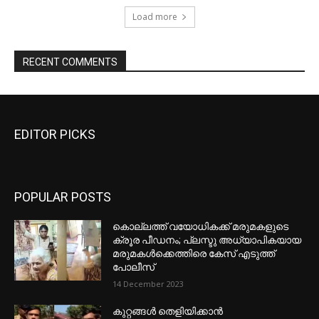
EDITOR PICKS
POPULAR POSTS
കൊല്ലത്ത് വയോധികക്ക് മരുമകളുടെ
ക്രൂര പീഡനം; പ്ലസ്ടു അധ്യാപികയായ
മരുമകൾക്കെത്തിരെ കേസ് എടുത്ത്
പോലീസ്
14 December 2023
കുറ്റങ്ങൾ തെളിയിക്കാൻ