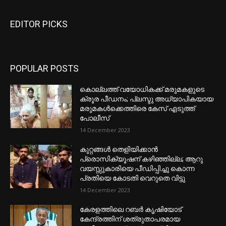
EDITOR PICKS
POPULAR POSTS
കൊല്ലത്ത് വയോധികക്ക് മരുമകളുടെ
ക്രൂര പീഡനം; പ്ലസ്ടു അധ്യാപികയായ
മരുമകൾക്കെത്തിരെ കേസ് എടുത്ത്
പോലീസ്
14 December 2023
കുറ്റങ്ങൾ തെളിയിക്കാൻ
പ്രൊസിക്യൂഷന് കഴിഞ്ഞില്ല; ആറു
വയസ്സുകാരിയെ പീഡിപ്പിച്ചു കൊന്ന
പ്രതിയെ കോടതി വെറുതെ വിട്ടു
14 December 2023
കേരളത്തിലെ റബർ കൃഷിയോട്
കേന്ദ്രത്തിന് ശത്രുതാപരമായ