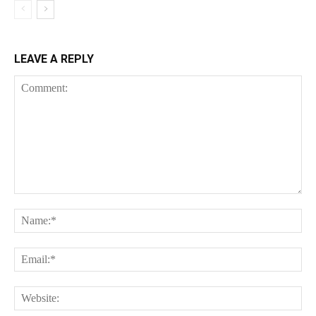
LEAVE A REPLY
Comment:
Na
Ema
Web