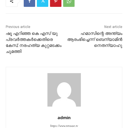
Previous article
Next article
ഷൂ എറിഞ്ഞ കെ എസ് യു
ഹമാസിന്റെ അന്ത്യം
പ്രവർത്തകർക്കെതിരെ
ആരംഭിച്ചെന്ന് ബെന്യാമിന്‍
കേസ്; നരഹത്യ കുറ്റമടക്കം
നെതന്യാഹു
ചുമത്തി
admin
https://www.ntvuae.tv