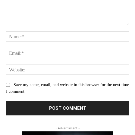
Comment:
Na
Ema
Web
Save my name, email, and website in this browser for the next time
I comment.
- Advertisment -