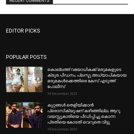
EDITOR PICKS
POPULAR POSTS
കൊല്ലത്ത് വയോധികക്ക് മരുമകളുടെ
ക്രൂര പീഡനം; പ്ലസ്ടു അധ്യാപികയായ
മരുമകൾക്കെത്തിരെ കേസ് എടുത്ത്
പോലീസ്
14 December 2023
കുറ്റങ്ങൾ തെളിയിക്കാൻ
പ്രൊസിക്യൂഷന് കഴിഞ്ഞില്ല; ആറു
വയസ്സുകാരിയെ പീഡിപ്പിച്ചു കൊന്ന
പ്രതിയെ കോടതി വെറുതെ വിട്ടു
14 December 2023