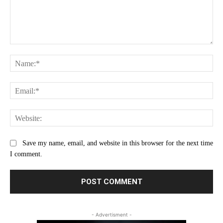
Comment:
Na
Ema
Web
Save my name, email, and website in this browser for the next time
I comment.
- Advertisment -