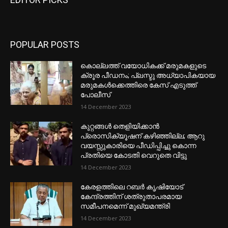
POPULAR POSTS
കൊല്ലത്ത് വയോധികക്ക് മരുമകളുടെ
ക്രൂര പീഡനം; പ്ലസ്ടു അധ്യാപികയായ
മരുമകൾക്കെത്തിരെ കേസ് എടുത്ത്
പോലീസ്
14 December 2023
കുറ്റങ്ങൾ തെളിയിക്കാൻ
പ്രൊസിക്യൂഷന് കഴിഞ്ഞില്ല; ആറു
വയസ്സുകാരിയെ പീഡിപ്പിച്ചു കൊന്ന
പ്രതിയെ കോടതി വെറുതെ വിട്ടു
14 December 2023
കേരളത്തിലെ റബർ കൃഷിയോട്
കേന്ദ്രത്തിന് ശത്രുതാപരമായ
സമീപനമെന്ന് മുഖ്യമന്ത്രി
14 December 2023