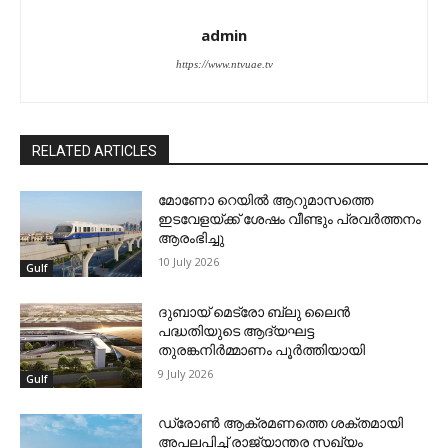
admin
https://www.ntvuae.tv
RELATED ARTICLES
മോണോ റെയില്‍ ആറുമാസത്തെ
ഇടവേളയ്ക്ക് ശേഷം വീണ്ടും പ്രവര്‍ത്തനം
ആരംഭിച്ചു
10 July 2026
Gulf
ദുബായ് മെട്രോ ബ്ലു ലൈന്‍
പദ്ധതിയുടെ ആദ്യഘട്ട
തുരങ്കനിര്‍മ്മാണം പൂര്‍ത്തിയായി
9 July 2026
Gulf
ഡ്രോണ്‍ ആക്രമണത്തെ ശക്തമായി
അപലപിച്ച് രാജ്യാന്തര സഖ്യം