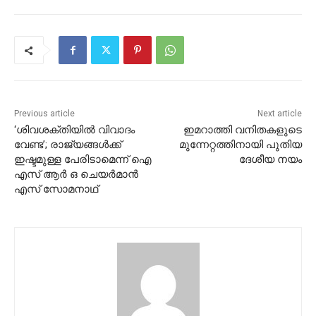
Previous article
Next article
‘ശിവശക്തിയിൽ വിവാദം
ഇമറാത്തി വനിതകളുടെ
വേണ്ട’; രാജ്യങ്ങൾക്ക്
മുന്നേറ്റത്തിനായി പുതിയ
ഇഷ്ടമുള്ള പേരിടാമെന്ന് ഐ
ദേശീയ നയം
എസ് ആർ ഒ ചെയർമാൻ
എസ് സോമനാഥ്