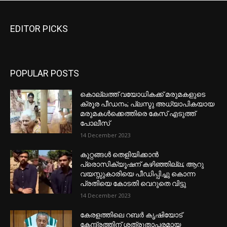
EDITOR PICKS
POPULAR POSTS
കൊല്ലത്ത് വയോധികക്ക് മരുമകളുടെ
ക്രൂര പീഡനം; പ്ലസ്ടു അധ്യാപികയായ
മരുമകൾക്കെത്തിരെ കേസ് എടുത്ത്
പോലീസ്
14 December 2023
കുറ്റങ്ങൾ തെളിയിക്കാൻ
പ്രൊസിക്യൂഷന് കഴിഞ്ഞില്ല; ആറു
വയസ്സുകാരിയെ പീഡിപ്പിച്ചു കൊന്ന
പ്രതിയെ കോടതി വെറുതെ വിട്ടു
14 December 2023
കേരളത്തിലെ റബർ കൃഷിയോട്
കേന്ദ്രത്തിന് ശത്രുതാപരമായ