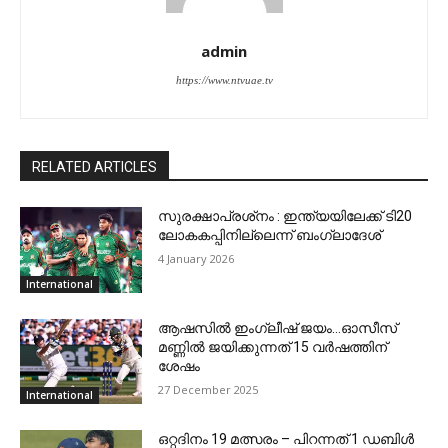
admin
https://www.ntvuae.tv
RELATED ARTICLES
സുരക്ഷാപ്രശ്‌നം : ഇന്ത്യയിലേക്ക് ടി20
ലോകകപ്പിനില്ലെന്ന് ബംഗ്ലാദേശ്
4 January 2026
International
ആഷസില്‍ ഇംഗ്ലീഷ് ജയം…ഓസീസ്
മണ്ണില്‍ ജയിക്കുന്നത് 15 വര്‍ഷത്തിന്
ശേഷം
27 December 2025
International
ഒറ്റദിനം 19 മത്സരം – പിറന്നത് 1 ഡബിള്‍