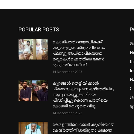
POPULAR POSTS
P
കൊല്ലത്ത് വയോധികക്ക്
Gu
മരുമകളുടെ ക്രൂര പീഡനം;
N
പ്ലസ്ടു അധ്യാപികയായ
മരുമകൾക്കെത്തിരെ കേസ്
Ke
എടുത്ത് പോലീസ്
In
14 December 2023
Na
കുറ്റങ്ങൾ തെളിയിക്കാൻ
C
പ്രൊസിക്യൂഷന് കഴിഞ്ഞില്ല;
ആറു വയസ്സുകാരിയെ
U
പീഡിപ്പിച്ചു കൊന്ന പ്രതിയെ
കോടതി വെറുതെ വിട്ടു
Sp
14 December 2023
കേരളത്തിലെ റബർ കൃഷിയോട്
കേന്ദ്രത്തിന് ശത്രുതാപരമായ