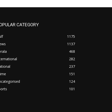
OPULAR CATEGORY
lf
1175
ews
1137
rala
468
ternational
282
tional
237
rime
151
ncategorised
124
orts
101