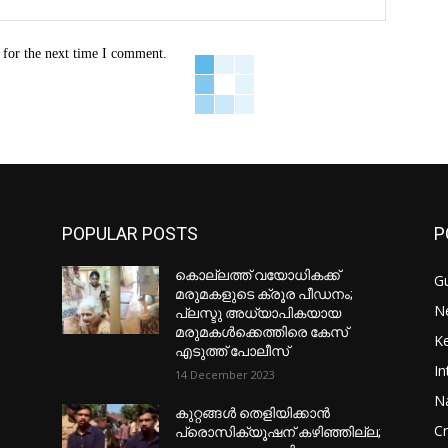
 for the next time I comment.
POPULAR POSTS
P
കൊല്ലത്ത് വയോധികക്ക്
Gu
മരുമകളുടെ ക്രൂര പീഡനം;
N
പ്ലസ്ടു അധ്യാപികയായ
മരുമകൾക്കെത്തിരെ കേസ്
Ke
എടുത്ത് പോലീസ്
In
14 December 2023
Na
കുറ്റങ്ങൾ തെളിയിക്കാൻ
C
പ്രൊസിക്യൂഷന് കഴിഞ്ഞില്ല;