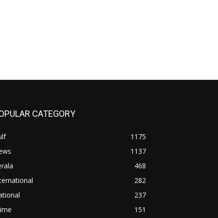
OPULAR CATEGORY
lf
1175
ews
1137
rala
468
ternational
282
tional
237
rime
151