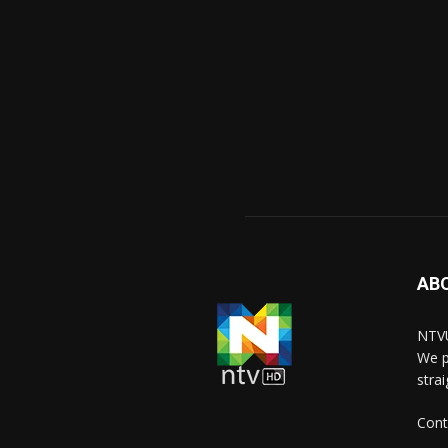
AB
NTVU
We p
stra
Cont