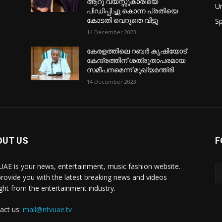
ആറു വയസ്സുകാരിയെ
U
പീഡിപ്പിച്ചു കൊന്ന പ്രതിയെ
കോടതി വെറുതെ വിട്ടു
Sp
14 December 2023
കേരളത്തിലെ റബർ കൃഷിയോട്
കേന്ദ്രത്തിന് ശത്രുതാപരമായ
സമീപനമെന്ന് മുഖ്യമന്ത്രി
14 December 2023
OUT US
F
AE is your news, entertainment, music fashion website.
rovide you with the latest breaking news and videos
ight from the entertainment industry.
act us:
mail@ntvuae.tv