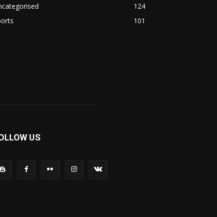
ncategorised
124
orts
101
OLLOW US