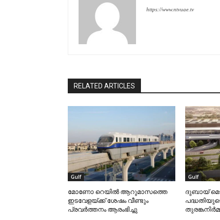
https://www.ntvuae.tv
RELATED ARTICLES
Gulf
Gulf
മോണോ റെയില്‍ ആറുമാസത്തെ
ദുബായ് മെ
ഇടവേളയ്ക്ക് ശേഷം വീണ്ടും
പദ്ധതിയുട
പ്രവര്‍ത്തനം ആരംഭിച്ചു
തുരങ്കനിര്‍