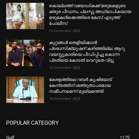
കൊല്ലത്ത് വയോധികക്ക് മരുമകളുടെ
ക്രൂര പീഡനം; പ്ലസ്ടു അധ്യാപികയായ
മരുമകൾക്കെത്തിരെ കേസ് എടുത്ത്
പോലീസ്
14 December 2023
കുറ്റങ്ങൾ തെളിയിക്കാൻ
പ്രൊസിക്യൂഷന് കഴിഞ്ഞില്ല; ആറു
വയസ്സുകാരിയെ പീഡിപ്പിച്ചു കൊന്ന
പ്രതിയെ കോടതി വെറുതെ വിട്ടു
14 December 2023
കേരളത്തിലെ റബർ കൃഷിയോട്
കേന്ദ്രത്തിന് ശത്രുതാപരമായ
സമീപനമെന്ന് മുഖ്യമന്ത്രി
14 December 2023
POPULAR CATEGORY
Gulf
1175