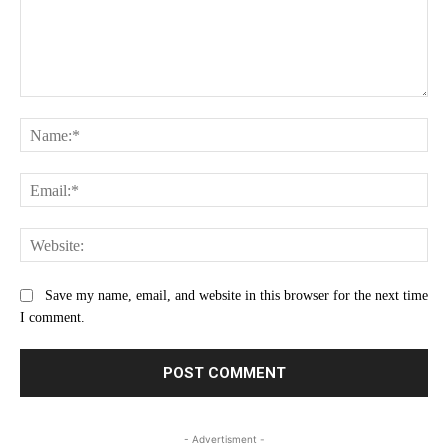
Comment:
Na
Ema
Web
Save my name, email, and website in this browser for the next time
I comment.
- Advertisment -