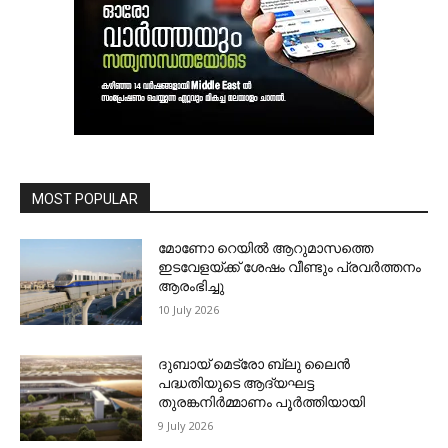
MOST POPULAR
മോണോ റെയില്‍ ആറുമാസത്തെ
ഇടവേളയ്ക്ക് ശേഷം വീണ്ടും പ്രവര്‍ത്തനം
ആരംഭിച്ചു
10 July 2026
ദുബായ് മെട്രോ ബ്ലു ലൈന്‍
പദ്ധതിയുടെ ആദ്യഘട്ട
തുരങ്കനിര്‍മ്മാണം പൂര്‍ത്തിയായി
9 July 2026