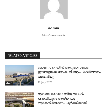
admin
https://www.ntvuae.tv
RELATED ARTICLES
മോണോ റെയില്‍ ആറുമാസത്തെ
ഇടവേളയ്ക്ക് ശേഷം വീണ്ടും പ്രവര്‍ത്തനം
ആരംഭിച്ചു
10 July 2026
Gulf
ദുബായ് മെട്രോ ബ്ലു ലൈന്‍
പദ്ധതിയുടെ ആദ്യഘട്ട
തുരങ്കനിര്‍മ്മാണം പൂര്‍ത്തിയായി