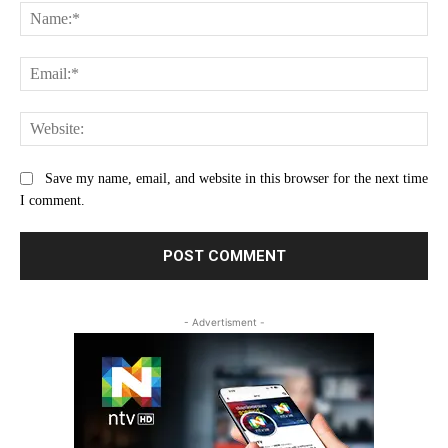
Na
Ema
Web
Save my name, email, and website in this browser for the next time
I comment.
- Advertisment -