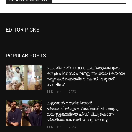
EDITOR PICKS
POPULAR POSTS
കൊല്ലത്ത് വയോധികക്ക് മരുമകളുടെ
ക്രൂര പീഡനം; പ്ലസ്ടു അധ്യാപികയായ
മരുമകൾക്കെത്തിരെ കേസ് എടുത്ത്
പോലീസ്
14 December 2023
കുറ്റങ്ങൾ തെളിയിക്കാൻ
പ്രൊസിക്യൂഷന് കഴിഞ്ഞില്ല; ആറു
വയസ്സുകാരിയെ പീഡിപ്പിച്ചു കൊന്ന
പ്രതിയെ കോടതി വെറുതെ വിട്ടു
14 December 2023