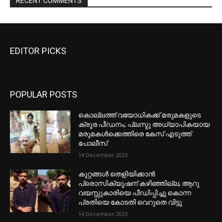
EDITOR PICKS
POPULAR POSTS
കൊല്ലത്ത് വയോധികക്ക് മരുമകളുടെ
ക്രൂര പീഡനം; പ്ലസ്ടു അധ്യാപികയായ
മരുമകൾക്കെത്തിരെ കേസ് എടുത്ത്
പോലീസ്
14 December 2023
കുറ്റങ്ങൾ തെളിയിക്കാൻ
പ്രൊസിക്യൂഷന് കഴിഞ്ഞില്ല; ആറു
വയസ്സുകാരിയെ പീഡിപ്പിച്ചു കൊന്ന
പ്രതിയെ കോടതി വെറുതെ വിട്ടു
14 December 2023