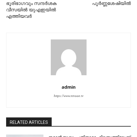
ഭൂരിഭാഗവും സന്ദര്‍ശക
പൂര്‍ണ്ണശേഷിയില്‍
വീസയില്‍ യുഎഇയില്‍
എത്തിയവര്‍
admin
https://www.ntvuae.tv
RELATED ARTICLES