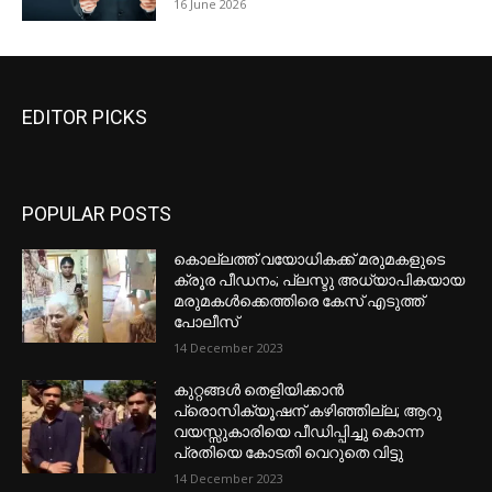
16 June 2026
EDITOR PICKS
POPULAR POSTS
കൊല്ലത്ത് വയോധികക്ക് മരുമകളുടെ
ക്രൂര പീഡനം; പ്ലസ്ടു അധ്യാപികയായ
മരുമകൾക്കെത്തിരെ കേസ് എടുത്ത്
പോലീസ്
14 December 2023
കുറ്റങ്ങൾ തെളിയിക്കാൻ
പ്രൊസിക്യൂഷന് കഴിഞ്ഞില്ല; ആറു
വയസ്സുകാരിയെ പീഡിപ്പിച്ചു കൊന്ന
പ്രതിയെ കോടതി വെറുതെ വിട്ടു
14 December 2023