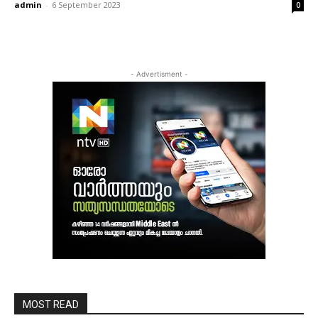
admin
-
6 September 2023
0
- Advertisment -
MOST READ