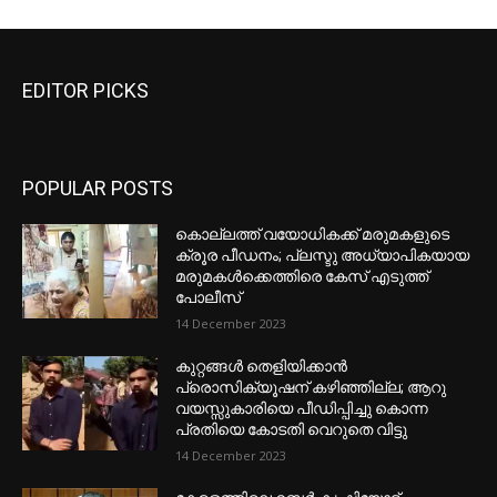
EDITOR PICKS
POPULAR POSTS
കൊല്ലത്ത് വയോധികക്ക് മരുമകളുടെ
ക്രൂര പീഡനം; പ്ലസ്ടു അധ്യാപികയായ
മരുമകൾക്കെത്തിരെ കേസ് എടുത്ത്
പോലീസ്
14 December 2023
കുറ്റങ്ങൾ തെളിയിക്കാൻ
പ്രൊസിക്യൂഷന് കഴിഞ്ഞില്ല; ആറു
വയസ്സുകാരിയെ പീഡിപ്പിച്ചു കൊന്ന
പ്രതിയെ കോടതി വെറുതെ വിട്ടു
14 December 2023