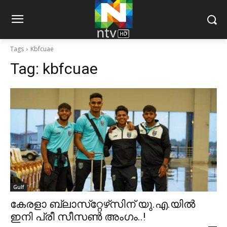
Tags
Kbfcuae
Tag:
kbfcuae
Gulf
കേരളാ ബ്ലാസ്‌റ്റേഴ്‌സിന് യു.എ.യില്‍
ഇനി പ്രീ സീസണ്‍ അംഗം..!