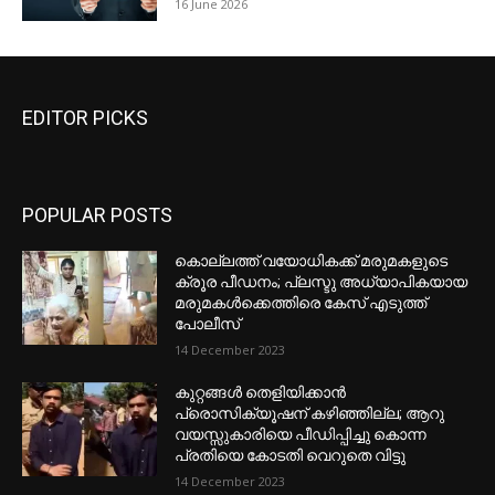
16 June 2026
EDITOR PICKS
POPULAR POSTS
കൊല്ലത്ത് വയോധികക്ക് മരുമകളുടെ
ക്രൂര പീഡനം; പ്ലസ്ടു അധ്യാപികയായ
മരുമകൾക്കെത്തിരെ കേസ് എടുത്ത്
പോലീസ്
14 December 2023
കുറ്റങ്ങൾ തെളിയിക്കാൻ
പ്രൊസിക്യൂഷന് കഴിഞ്ഞില്ല; ആറു
വയസ്സുകാരിയെ പീഡിപ്പിച്ചു കൊന്ന
പ്രതിയെ കോടതി വെറുതെ വിട്ടു
14 December 2023