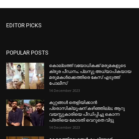
EDITOR PICKS
POPULAR POSTS
കൊല്ലത്ത് വയോധികക്ക് മരുമകളുടെ
ക്രൂര പീഡനം; പ്ലസ്ടു അധ്യാപികയായ
മരുമകൾക്കെത്തിരെ കേസ് എടുത്ത്
പോലീസ്
14 December 2023
കുറ്റങ്ങൾ തെളിയിക്കാൻ
പ്രൊസിക്യൂഷന് കഴിഞ്ഞില്ല; ആറു
വയസ്സുകാരിയെ പീഡിപ്പിച്ചു കൊന്ന
പ്രതിയെ കോടതി വെറുതെ വിട്ടു
14 December 2023