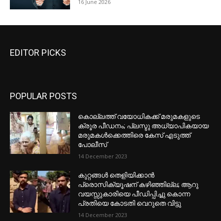
16 June 2026
EDITOR PICKS
POPULAR POSTS
കൊല്ലത്ത് വയോധികക്ക് മരുമകളുടെ
ക്രൂര പീഡനം; പ്ലസ്ടു അധ്യാപികയായ
മരുമകൾക്കെത്തിരെ കേസ് എടുത്ത്
പോലീസ്
14 December 2023
കുറ്റങ്ങൾ തെളിയിക്കാൻ
പ്രൊസിക്യൂഷന് കഴിഞ്ഞില്ല; ആറു
വയസ്സുകാരിയെ പീഡിപ്പിച്ചു കൊന്ന
പ്രതിയെ കോടതി വെറുതെ വിട്ടു
14 December 2023