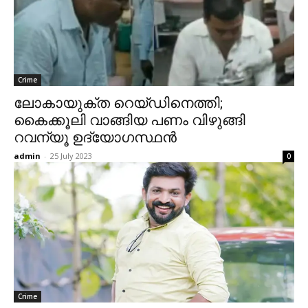
Crime
ലോകായുക്ത റെയ്ഡിനെത്തി;
കൈക്കൂലി വാങ്ങിയ പണം വിഴുങ്ങി
റവന്യൂ ഉദ്യോഗസ്ഥന്‍
admin
-
25 July 2023
0
Crime