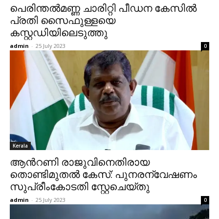
പെരിന്തൽമണ്ണ ചാരിറ്റി പീഡന കേസിൽ
പ്രതി സൈഫുള്ളയെ
കസ്റ്റഡിയിലെടുത്തു
admin
-
25 July 2023
0
Kerala
ആന്‍റണി രാജുവിനെതിരായ
തൊണ്ടിമുതൽ കേസ്: പുനരന്വേഷണം
സുപ്രീംകോടതി സ്റ്റേചെയ്തു
admin
-
25 July 2023
0