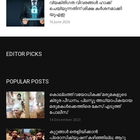
വ്യക്തിഗത വിവരങ്ങള്‍ ഹാക്ക്
ചെയ്യുന്നതിന് ശിക്ഷ കര്‍ശനമാക്കി
യുഎഇ
16 June 2026
EDITOR PICKS
POPULAR POSTS
കൊല്ലത്ത് വയോധികക്ക് മരുമകളുടെ
ക്രൂര പീഡനം; പ്ലസ്ടു അധ്യാപികയായ
മരുമകൾക്കെത്തിരെ കേസ് എടുത്ത്
പോലീസ്
14 December 2023
കുറ്റങ്ങൾ തെളിയിക്കാൻ
പ്രൊസിക്യൂഷന് കഴിഞ്ഞില്ല; ആറു