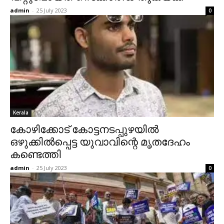
admin
-
25 July 2023
0
Kerala
കോഴിക്കോട് കോട്ടനടപ്പുഴയിൽ
ഒഴുക്കിൽപ്പെട്ട യുവാവിന്റെ മൃതദേഹം
കണ്ടെത്തി
admin
-
25 July 2023
0