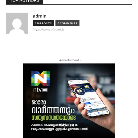
TOP AUTHORS
admin
2568 POSTS
0 COMMENTS
https://www.ntvuae.tv
- Advertisment -