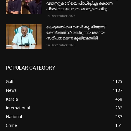
വയസ്സുകാരിയെ പീഡിപ്പിച്ചു കൊന്ന
പ്രതിയെ കോടതി വെറുതെ വിട്ടു
14 December 2023
കേരളത്തിലെ റബർ കൃഷിയോട്
കേന്ദ്രത്തിന് ശത്രുതാപരമായ
സമീപനമെന്ന് മുഖ്യമന്ത്രി
14 December 2023
POPULAR CATEGORY
Gulf
1175
News
1137
Kerala
468
International
282
National
237
Crime
151